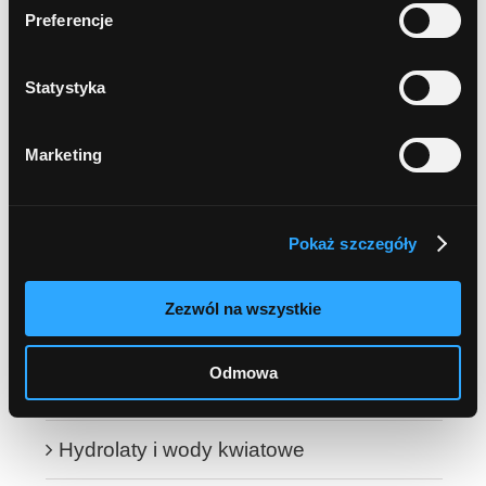
DO BRODY
Preferencje
DO DŁONI i STÓP
Statystyka
Mydła do rąk
Marketing
Kremy do rąk
Do stóp
Pokaż szczegóły
SOLE i ZIOŁA DO KĄPIELI
Zezwól na wszystkie
DO TWARZY
Odmowa
Kremy do twarzy
Hydrolaty i wody kwiatowe