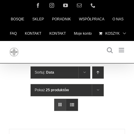
Przejdź
Facebook
Instagram
YouTube
Email
Telefon
do
BOSQIE
SKLEP
PORADNIK
WSPÓŁPRACA
O NAS
zawartości
FAQ
KONTAKT
KONTAKT
Moje konto
KOSZYK
Sortuj:
Data
Pokaż
25 produktów