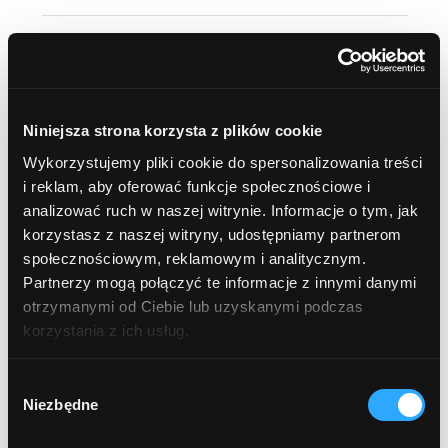
okolice oczu
ANTYPERSPIRANTY
Niniejsza strona korzysta z plików cookie
SZAMPON i MASKA do włosów
Wykorzystujemy pliki cookie do spersonalizowania treści
i reklam, aby oferować funkcje społecznościowe i
HIGIENA INTYMNA
analizować ruch w naszej witrynie. Informacje o tym, jak
korzystasz z naszej witryny, udostępniamy partnerom
Płyn intymny
społecznościowym, reklamowym i analitycznym.
Partnerzy mogą połączyć te informacje z innymi danymi
BALSAMY i MASŁA DO CIAŁA
otrzymanymi od Ciebie lub uzyskanymi podczas
korzystania z ich usług.
Balsamy do ciała
Wybór
Masła do ciała
Niezbędne
zgody