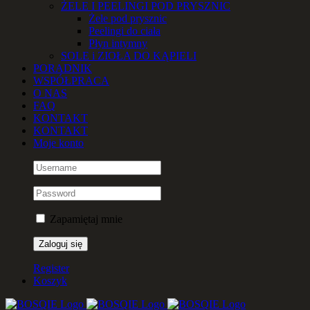
ŻELE I PEELINGI POD PRYSZNIC
Żele pod prysznic
Peelingi do ciała
Płyn intymny
SOLE i ZIOŁA DO KĄPIELI
PORADNIK
WSPÓŁPRACA
O NAS
FAQ
KONTAKT
KONTAKT
Moje konto
Zapamiętaj mnie
Register
Koszyk