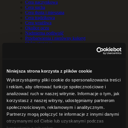
Cera naczynkowa
Cera sucha
Cera tłusta i mieszana
Cera trądzikowa
Cera wrażliwa
Okolice oczu
Nadmierna potliwość
Przebarwienia i nierówny koloryt
Skóra atopowa
Skóra sucha
DO TWARZY
Serum
Kremy do twarzy
Hydrolaty i wody kwiatowe
Niniejsza strona korzysta z plików cookie
Maseczki
Demakijaż i oczyszczanie twarzy
Wykorzystujemy pliki cookie do spersonalizowania treści
BALSAMY
i reklam, aby oferować funkcje społecznościowe i
Balsamy do ciała
analizować ruch w naszej witrynie. Informacje o tym, jak
Masła do ciała
DO KĄPIELI
korzystasz z naszej witryny, udostępniamy partnerom
Sole do kąpieli
społecznościowym, reklamowym i analitycznym.
Zioła do kąpieli
Partnerzy mogą połączyć te informacje z innymi danymi
OLEJE i OLEJKI
Oleje
otrzymanymi od Ciebie lub uzyskanymi podczas
Olejki eteryczne
korzystania z ich usług.