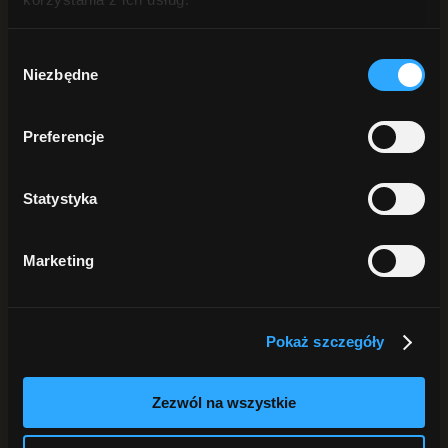
POD PRYSZNIC
Żele pod prysznic
Peelingi do ciała
Wybór
Płyn intymny
Niezbędne
zgody
DŁONIE i STOPY
Mydła do rąk
Kremy do rąk
Peelingi do rąk
Preferencje
Do stóp
ANTYPERSPIRANTY
DO BRODY
Statystyka
Szukaj
Marketing
Sortuj:
Data
Sortuj:
Nazwa
Sortuj:
Cena
Sortuj:
Data
Pokaż szczegóły
Sortuj:
Popularność
Sortuj:
Ocena
Zezwól na wszystkie
Pokaż
25 produktów