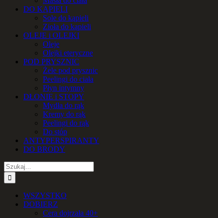
Masła do ciała
DO KĄPIELI
Sole do kąpieli
Zioła do kąpieli
OLEJE i OLEJKI
Oleje
Olejki eteryczne
POD PRYSZNIC
Żele pod prysznic
Peelingi do ciała
Płyn intymny
DŁONIE i STOPY
Mydła do rąk
Kremy do rąk
Peelingi do rąk
Do stóp
ANTYPERSPIRANTY
DO BRODY
Szukaj
WSZYSTKO
DOBIERZ
Cera dojrzała 40+