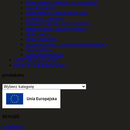
skóra atopowa i skłonna do podrażnień
cera dojrzała 40+
cera trądzikowa i problematyczna
cera tłusta i mieszana
cera naczynkowa i zaczerwienienia
przebarwienia i nierówny koloryt
okolice oczu
sucha skóra ciała
wrastające włoski i podrażnienia po depilacji
cera wrażliwa
nadmierna potliwość
ANTYPERSPIRANTY
WSZYSTKIE PRODUKTY
produktów
BOSQIE
Współpraca