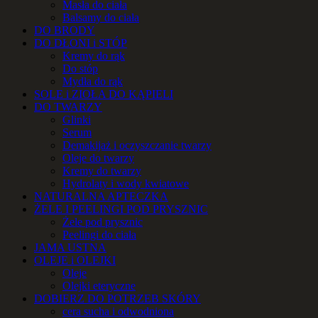
Masła do ciała
Balsamy do ciała
DO BRODY
DO DŁONI i STÓP
Kremy do rąk
Do stóp
Mydła do rąk
SOLE i ZIOŁA DO KĄPIELI
DO TWARZY
Glinki
Serum
Demakijaż i oczyszczanie twarzy
Oleje do twarzy
Kremy do twarzy
Hydrolaty i wody kwiatowe
NATURALNA APTECZKA
ŻELE I PEELINGI POD PRYSZNIC
Żele pod prysznic
Peelingi do ciała
JAMA USTNA
OLEJE i OLEJKI
Oleje
Olejki eteryczne
DOBIERZ DO POTRZEB SKÓRY
cera sucha i odwodniona