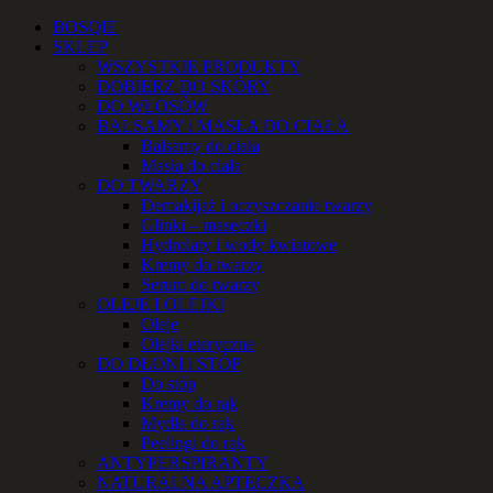
Przejdź
Facebook
Instagram
YouTube
Email
Telefon
BOSQIE
do
SKLEP
zawartości
WSZYSTKIE PRODUKTY
DOBIERZ DO SKÓRY
DO WŁOSÓW
BALSAMY i MASŁA DO CIAŁA
Balsamy do ciała
Masła do ciała
DO TWARZY
Demakijaż i oczyszczanie twarzy
Glinki – maseczki
Hydrolaty i wody kwiatowe
Kremy do twarzy
Serum do twarzy
OLEJE I OLEJKI
Oleje
Olejki eteryczne
DO DŁONI i STÓP
Do stóp
Kremy do rąk
Mydła do rąk
Peelingi do rąk
ANTYPERSPIRANTY
NATURALNA APTECZKA