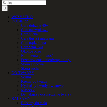
Szukaj
WSZYSTKO
DOBIERZ
Cera dojrzała 40+
Cera naczynkowa
Cera sucha
Cera tłusta i mieszana
Cera trądzikowa
Cera wrażliwa
Okolice oczu
Nadmierna potliwość
Przebarwienia i nierówny koloryt
Skóra atopowa
Skóra sucha
DO TWARZY
Serum
Kremy do twarzy
Hydrolaty i wody kwiatowe
Maseczki
Demakijaż i oczyszczanie twarzy
BALSAMY
Balsamy do ciała