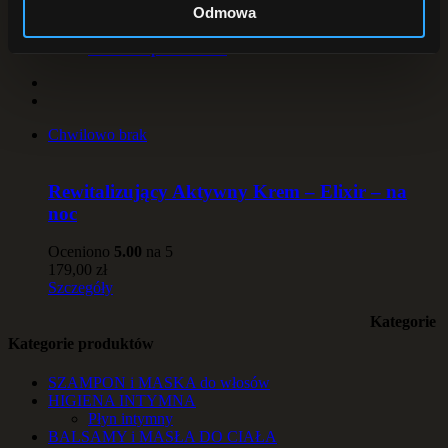
Pokaż
25 produktów
Odmowa
Pokaż
50 produktów
Pokaż
75 produktów
Chwilowo brak
Rewitalizujący Aktywny Krem – Elixir – na
noc
Oceniono
5.00
na 5
179,00
zł
Szczegóły
Kategorie
Kategorie produktów
SZAMPON i MASKA do włosów
HIGIENA INTYMNA
Płyn intymny
BALSAMY i MASŁA DO CIAŁA