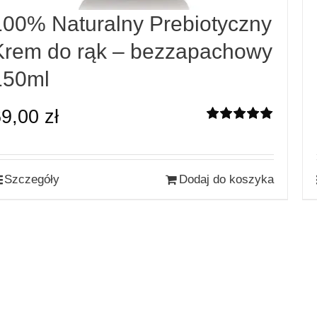
100% Naturalny Prebiotyczny
Krem do rąk – bezzapachowy
150ml
69,00
zł
Oceniono
5.00
na 5
Szczegóły
Dodaj do koszyka