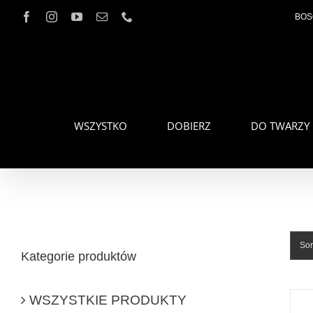
Przejdź
Facebook
Instagram
YouTube
Email
Telefon
BOS
do
zawartości
WSZYSTKO
DOBIERZ
DO TWARZY
Sor
Kategorie produktów
WSZYSTKIE PRODUKTY