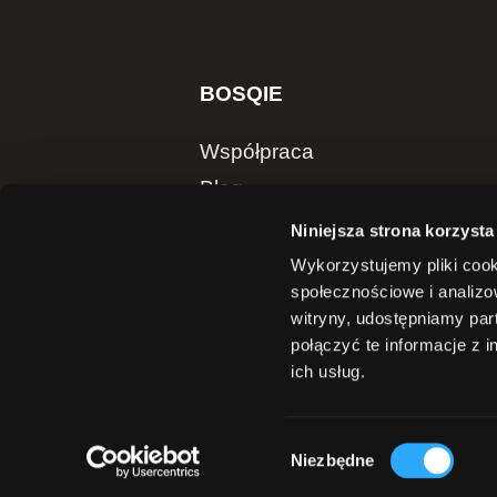
BOSQIE
Współpraca
Blog
Sklep
Niniejsza strona korzysta
Wykorzystujemy pliki cook
społecznościowe i analizo
ZAOBSERWUJ NAS
witryny, udostępniamy pa
połączyć te informacje z 
ich usług.
Wybór
© BOSQIE Sp. z o.o. wszystkie prawa zastrz
Niezbędne
zgody
zabronione.