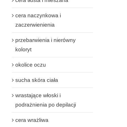
cera tłusta i mieszana
cera naczynkowa i
zaczerwienienia
przebarwienia i nierówny
koloryt
okolice oczu
sucha skóra ciała
wrastające włoski i
podrażnienia po depilacji
cera wrażliwa