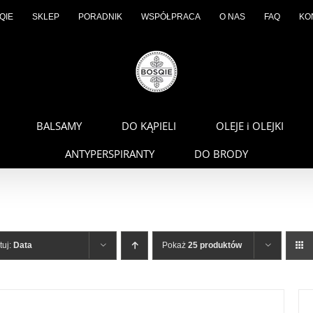
QIE
SKLEP
PORADNIK
WSPÓŁPRACA
O NAS
FAQ
KO
BALSAMY
DO KĄPIELI
OLEJE i OLEJKI
ANTYPERSPIRANTY
DO BRODY
tuj:
Data
Pokaż
25 produktów