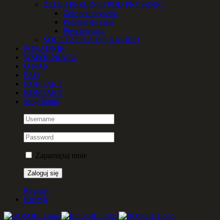
ŻELE I PEELINGI POD PRYSZNIC
Żele pod prysznic
Peelingi do ciała
Płyn intymny
SOLE i ZIOŁA DO KĄPIELI
PORADNIK
WSPÓŁPRACA
O NAS
FAQ
KONTAKT
KONTAKT
Moje konto
Zapamiętaj mnie
Register
Koszyk