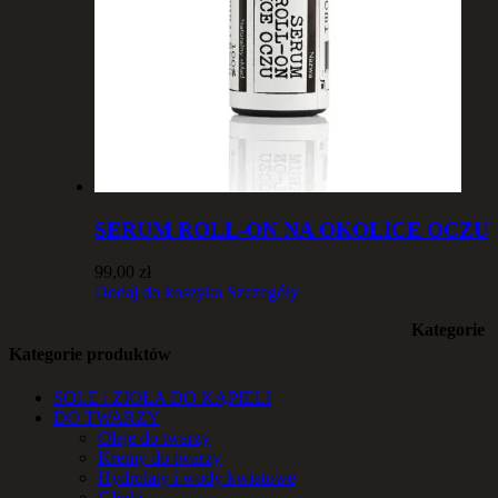
SERUM ROLL-ON NA OKOLICE OCZU
99,00
zł
Dodaj do koszyka
Szczegóły
Kategorie
Kategorie produktów
SOLE i ZIOŁA DO KĄPIELI
DO TWARZY
Oleje do twarzy
Kremy do twarzy
Hydrolaty i wody kwiatowe
Glinki