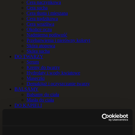
Cera naczynkowa
Cera sucha
Cera tłusta i mieszana
Cera trądzikowa
Cera wrażliwa
Okolice oczu
Nadmierna potliwość
Przebarwienia i nierówny koloryt
Skóra atopowa
Skóra sucha
DO TWARZY
Serum
Kremy do twarzy
Hydrolaty i wody kwiatowe
Maseczki
Demakijaż i oczyszczanie twarzy
BALSAMY
Balsamy do ciała
Masła do ciała
DO KĄPIELI
Sole do kąpieli
Zioła do kąpieli
OLEJE i OLEJKI
Oleje
Olejki eteryczne