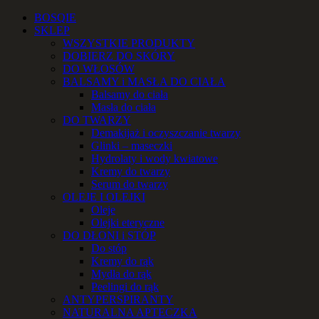
Przejdź
Facebook
Instagram
YouTube
Email
Telefon
BOSQIE
do
SKLEP
zawartości
WSZYSTKIE PRODUKTY
DOBIERZ DO SKÓRY
DO WŁOSÓW
BALSAMY i MASŁA DO CIAŁA
Balsamy do ciała
Masła do ciała
DO TWARZY
Demakijaż i oczyszczanie twarzy
Glinki – maseczki
Hydrolaty i wody kwiatowe
Kremy do twarzy
Serum do twarzy
OLEJE I OLEJKI
Oleje
Olejki eteryczne
DO DŁONI i STÓP
Do stóp
Kremy do rąk
Mydła do rąk
Peelingi do rąk
ANTYPERSPIRANTY
NATURALNA APTECZKA