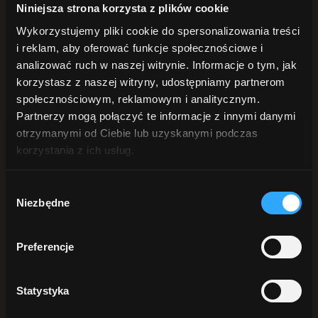
POD PRYSZNIC
Niniejsza strona korzysta z plików cookie
Żele pod prysznic
Wykorzystujemy pliki cookie do spersonalizowania treści
Peelingi do ciała
Płyn intymny
i reklam, aby oferować funkcje społecznościowe i
DŁONIE i STOPY
analizować ruch w naszej witrynie. Informacje o tym, jak
Mydła do rąk
korzystasz z naszej witryny, udostępniamy partnerom
Kremy do rąk
Peelingi do rąk
społecznościowym, reklamowym i analitycznym.
Do stóp
Partnerzy mogą połączyć te informacje z innymi danymi
ANTYPERSPIRANTY
otrzymanymi od Ciebie lub uzyskanymi podczas
DO BRODY
korzystania z ich usług.
Szukaj
Wybór
Sortuj:
Data
Niezbędne
zgody
Sortuj:
Nazwa
Sortuj:
Cena
Sortuj:
Data
Preferencje
Sortuj:
Popularność
Sortuj:
Ocena
Statystyka
Pokaż
25 produktów