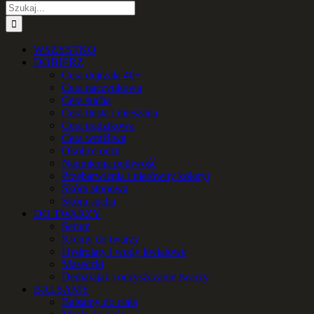
Szukaj
WSZYSTKO
DOBIERZ
Cera dojrzała 40+
Cera naczynkowa
Cera sucha
Cera tłusta i mieszana
Cera trądzikowa
Cera wrażliwa
Okolice oczu
Nadmierna potliwość
Przebarwienia i nierówny koloryt
Skóra atopowa
Skóra sucha
DO TWARZY
Serum
Kremy do twarzy
Hydrolaty i wody kwiatowe
Maseczki
Demakijaż i oczyszczanie twarzy
BALSAMY
Balsamy do ciała