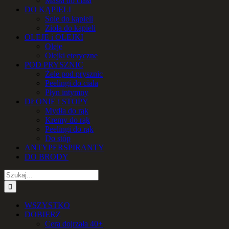
Masła do ciała
DO KĄPIELI
Sole do kąpieli
Zioła do kąpieli
OLEJE i OLEJKI
Oleje
Olejki eteryczne
POD PRYSZNIC
Żele pod prysznic
Peelingi do ciała
Płyn intymny
DŁONIE i STOPY
Mydła do rąk
Kremy do rąk
Peelingi do rąk
Do stóp
ANTYPERSPIRANTY
DO BRODY
Szukaj
WSZYSTKO
DOBIERZ
Cera dojrzała 40+