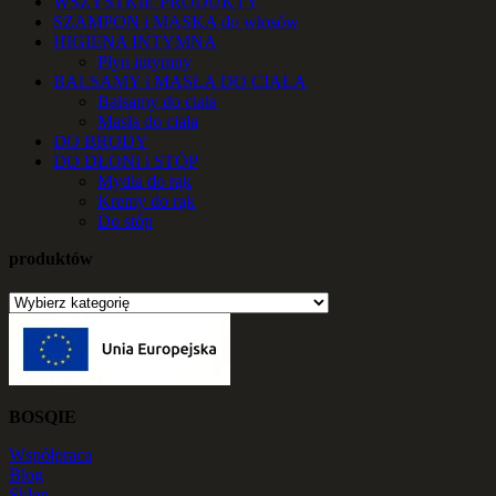
WSZYSTKIE PRODUKTY
SZAMPON i MASKA do włosów
HIGIENA INTYMNA
Płyn intymny
BALSAMY i MASŁA DO CIAŁA
Balsamy do ciała
Masła do ciała
DO BRODY
DO DŁONI i STÓP
Mydła do rąk
Kremy do rąk
Do stóp
produktów
BOSQIE
Współpraca
Blog
Sklep