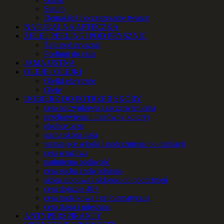
Serum
Demakijaż i oczyszczanie twarzy
NATURALNA APTECZKA
ŻELE I PEELINGI POD PRYSZNIC
Żele pod prysznic
Peelingi do ciała
JAMA USTNA
OLEJE i OLEJKI
Olejki eteryczne
Oleje
DOBIERZ DO POTRZEB SKÓRY
cera naczynkowa i zaczerwienienia
przebarwienia i nierówny koloryt
okolice oczu
sucha skóra ciała
wrastające włoski i podrażnienia po depilacji
cera wrażliwa
nadmierna potliwość
cera sucha i odwodniona
skóra atopowa i skłonna do podrażnień
cera dojrzała 40+
cera trądzikowa i problematyczna
cera tłusta i mieszana
ANTYPERSPIRANTY