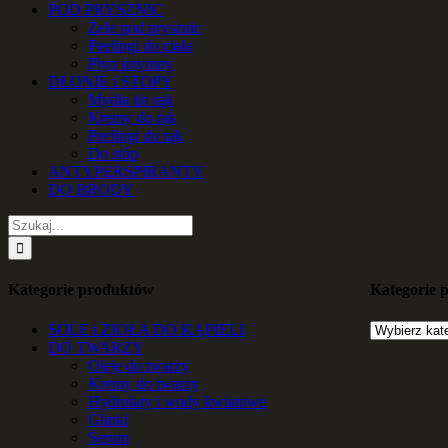
POD PRYSZNIC
Żele pod prysznic
Peelingi do ciała
Płyn intymny
DŁONIE i STOPY
Mydła do rąk
Kremy do rąk
Peelingi do rąk
Do stóp
ANTYPERSPIRANTY
DO BRODY
Szukaj
Kategorie produktów
Kategorie 
SOLE i ZIOŁA DO KĄPIELI
DO TWARZY
Oleje do twarzy
Kremy do twarzy
Hydrolaty i wody kwiatowe
Glinki
Serum