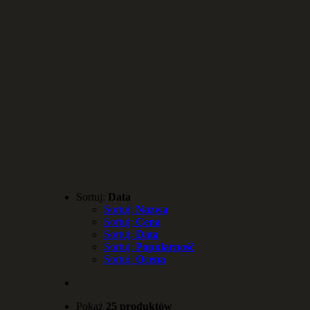
Sortuj:
Data
Sortuj:
Nazwa
Sortuj:
Cena
Sortuj:
Data
Sortuj:
Popularność
Sortuj:
Ocena
Pokaż
25 produktów