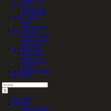
Masła do ciała
DO KĄPIELI
Sole do kąpieli
Zioła do kąpieli
OLEJE i OLEJKI
Oleje
Olejki eteryczne
POD PRYSZNIC
Żele pod prysznic
Peelingi do ciała
Płyn intymny
DŁONIE i STOPY
Mydła do rąk
Kremy do rąk
Peelingi do rąk
Do stóp
ANTYPERSPIRANTY
DO BRODY
Szukaj
WSZYSTKO
DOBIERZ
Cera dojrzała 40+