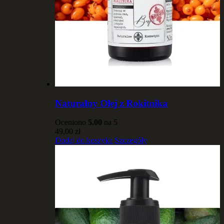
Naturalny Olej z Rokitnika
Oceniono
5.00
na 5
49,00
zł
Dodaj do koszyka
Szczegóły