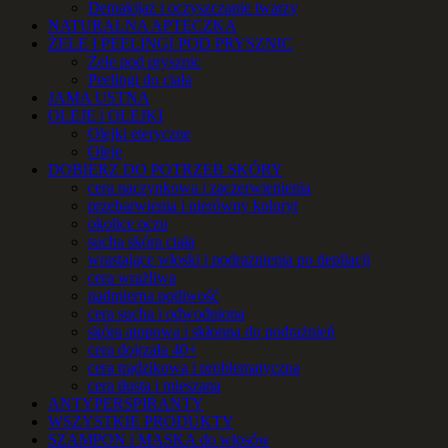
Demakijaż i oczyszczanie twarzy
NATURALNA APTECZKA
ŻELE I PEELINGI POD PRYSZNIC
Żele pod prysznic
Peelingi do ciała
JAMA USTNA
OLEJE i OLEJKI
Olejki eteryczne
Oleje
DOBIERZ DO POTRZEB SKÓRY
cera naczynkowa i zaczerwienienia
przebarwienia i nierówny koloryt
okolice oczu
sucha skóra ciała
wrastające włoski i podrażnienia po depilacji
cera wrażliwa
nadmierna potliwość
cera sucha i odwodniona
skóra atopowa i skłonna do podrażnień
cera dojrzała 40+
cera trądzikowa i problematyczna
cera tłusta i mieszana
ANTYPERSPIRANTY
WSZYSTKIE PRODUKTY
SZAMPON i MASKA do włosów