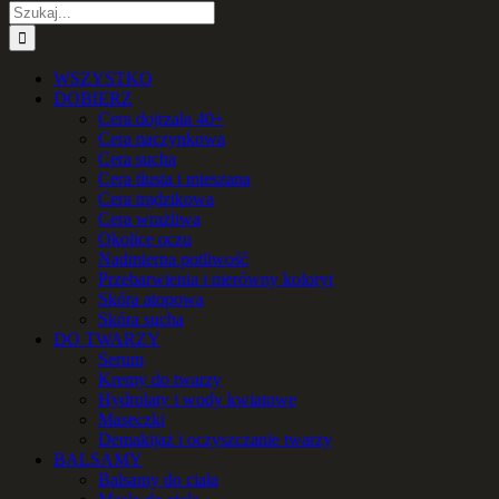
Szukaj
WSZYSTKO
DOBIERZ
Cera dojrzała 40+
Cera naczynkowa
Cera sucha
Cera tłusta i mieszana
Cera trądzikowa
Cera wrażliwa
Okolice oczu
Nadmierna potliwość
Przebarwienia i nierówny koloryt
Skóra atopowa
Skóra sucha
DO TWARZY
Serum
Kremy do twarzy
Hydrolaty i wody kwiatowe
Maseczki
Demakijaż i oczyszczanie twarzy
BALSAMY
Balsamy do ciała