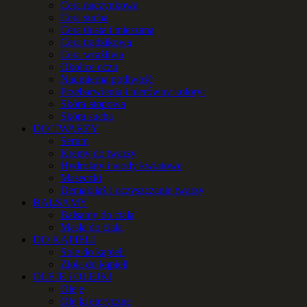
Cera naczynkowa
Cera sucha
Cera tłusta i mieszana
Cera trądzikowa
Cera wrażliwa
Okolice oczu
Nadmierna potliwość
Przebarwienia i nierówny koloryt
Skóra atopowa
Skóra sucha
DO TWARZY
Serum
Kremy do twarzy
Hydrolaty i wody kwiatowe
Maseczki
Demakijaż i oczyszczanie twarzy
BALSAMY
Balsamy do ciała
Masła do ciała
DO KĄPIELI
Sole do kąpieli
Zioła do kąpieli
OLEJE i OLEJKI
Oleje
Olejki eteryczne