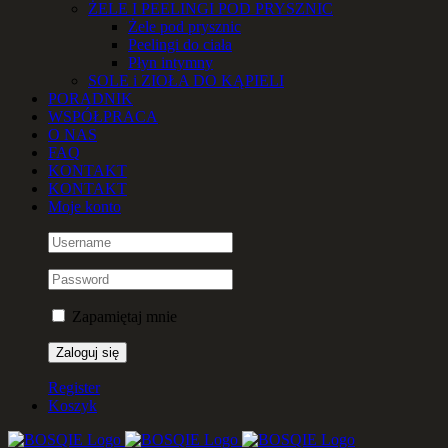
ŻELE I PEELINGI POD PRYSZNIC
Żele pod prysznic
Peelingi do ciała
Płyn intymny
SOLE i ZIOŁA DO KĄPIELI
PORADNIK
WSPÓŁPRACA
O NAS
FAQ
KONTAKT
KONTAKT
Moje konto
Zapamiętaj mnie
Register
Koszyk