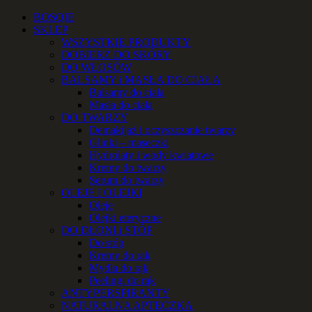
Przejdź
Facebook
Instagram
YouTube
Email
Telefon
BOSQIE
do
SKLEP
zawartości
WSZYSTKIE PRODUKTY
DOBIERZ DO SKÓRY
DO WŁOSÓW
BALSAMY i MASŁA DO CIAŁA
Balsamy do ciała
Masła do ciała
DO TWARZY
Demakijaż i oczyszczanie twarzy
Glinki – maseczki
Hydrolaty i wody kwiatowe
Kremy do twarzy
Serum do twarzy
OLEJE I OLEJKI
Oleje
Olejki eteryczne
DO DŁONI i STÓP
Do stóp
Kremy do rąk
Mydła do rąk
Peelingi do rąk
ANTYPERSPIRANTY
NATURALNA APTECZKA