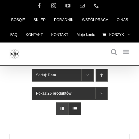
Przejdź
Facebook
Instagram
YouTube
Email
Telefon
do
BOSQIE
SKLEP
PORADNIK
WSPÓŁPRACA
O NAS
zawartości
FAQ
KONTAKT
KONTAKT
Moje konto
KOSZYK
Sortuj:
Data
Pokaż
25 produktów