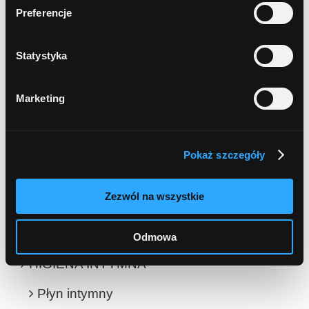
cera sucha i odwodniona
Preferencje
skóra atopowa i skłonna do podrażnień
Statystyka
cera dojrzała 40+
Marketing
cera trądzikowa i problematyczna
cera tłusta i mieszana
Pokaż szczegóły
ANTYPERSPIRANTY
Zezwól na wszystkie
SZAMPON i MASKA do włosów
Odmowa
HIGIENA INTYMNA
Płyn intymny