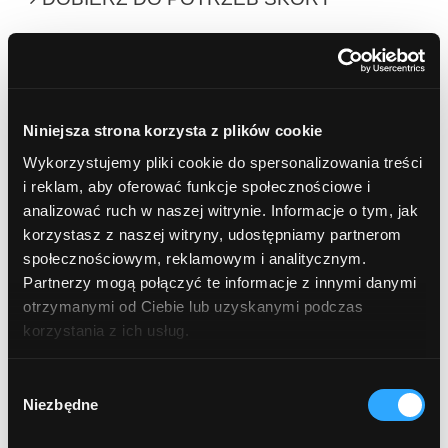
cera naczynkowa i zaczerwienienia
przebarwienia i nierówny koloryt
Niniejsza strona korzysta z plików cookie
okolice oczu
Wykorzystujemy pliki cookie do spersonalizowania treści
i reklam, aby oferować funkcje społecznościowe i
sucha skóra ciała
analizować ruch w naszej witrynie. Informacje o tym, jak
korzystasz z naszej witryny, udostępniamy partnerom
wrastające włoski i podrażnienia po
społecznościowym, reklamowym i analitycznym.
Partnerzy mogą połączyć te informacje z innymi danymi
depilacji
otrzymanymi od Ciebie lub uzyskanymi podczas
korzystania z ich usług.
cera wrażliwa
Wybór
nadmierna potliwość
Niezbędne
zgody