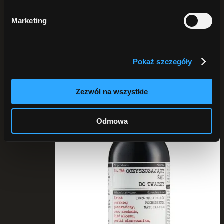
Pokaż
25 produktów
Pokaż
50 produktów
Marketing
Pokaż
75 produktów
Pokaż szczegóły
Chwilowo brak
Zezwól na wszystkie
Odmowa