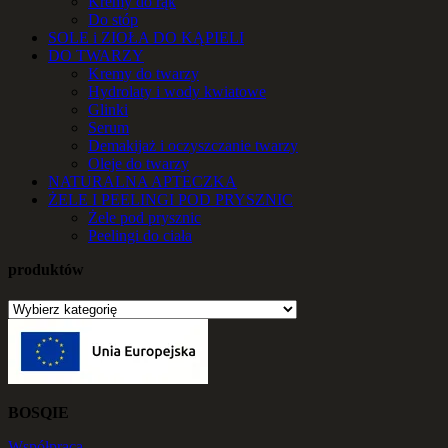
Kremy do rąk
Do stóp
SOLE i ZIOŁA DO KĄPIELI
DO TWARZY
Kremy do twarzy
Hydrolaty i wody kwiatowe
Glinki
Serum
Demakijaż i oczyszczanie twarzy
Oleje do twarzy
NATURALNA APTECZKA
ŻELE I PEELINGI POD PRYSZNIC
Żele pod prysznic
Peelingi do ciała
produktów
BOSQIE
Współpraca