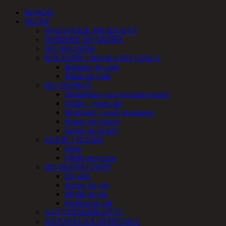
Przejdź
Facebook
Instagram
YouTube
Email
Telefon
BOSQIE
do
SKLEP
zawartości
WSZYSTKIE PRODUKTY
DOBIERZ DO SKÓRY
DO WŁOSÓW
BALSAMY i MASŁA DO CIAŁA
Balsamy do ciała
Masła do ciała
DO TWARZY
Demakijaż i oczyszczanie twarzy
Glinki – maseczki
Hydrolaty i wody kwiatowe
Kremy do twarzy
Serum do twarzy
OLEJE I OLEJKI
Oleje
Olejki eteryczne
DO DŁONI i STÓP
Do stóp
Kremy do rąk
Mydła do rąk
Peelingi do rąk
ANTYPERSPIRANTY
NATURALNA APTECZKA