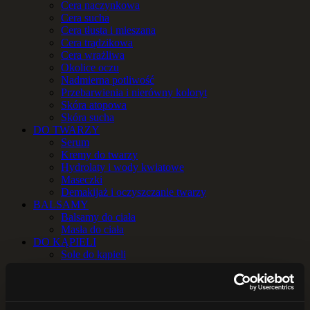
Cera naczynkowa
Cera sucha
Cera tłusta i mieszana
Cera trądzikowa
Cera wrażliwa
Okolice oczu
Nadmierna potliwość
Przebarwienia i nierówny koloryt
Skóra atopowa
Skóra sucha
DO TWARZY
Serum
Kremy do twarzy
Hydrolaty i wody kwiatowe
Maseczki
Demakijaż i oczyszczanie twarzy
BALSAMY
Balsamy do ciała
Masła do ciała
DO KĄPIELI
Sole do kąpieli
Zioła do kąpieli
OLEJE i OLEJKI
Oleje
Olejki eteryczne