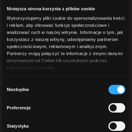
POD PRYSZNIC
Żele pod prysznic
Niniejsza strona korzysta z plików cookie
Peelingi do ciała
Wykorzystujemy pliki cookie do spersonalizowania treści
Płyn intymny
DŁONIE i STOPY
i reklam, aby oferować funkcje społecznościowe i
Mydła do rąk
analizować ruch w naszej witrynie. Informacje o tym, jak
Kremy do rąk
korzystasz z naszej witryny, udostępniamy partnerom
Peelingi do rąk
Do stóp
społecznościowym, reklamowym i analitycznym.
ANTYPERSPIRANTY
Partnerzy mogą połączyć te informacje z innymi danymi
DO BRODY
otrzymanymi od Ciebie lub uzyskanymi podczas
Szukaj
korzystania z ich usług.
Wybór
Sortuj:
Data
Sortuj:
Nazwa
Niezbędne
zgody
Sortuj:
Cena
Sortuj:
Data
Sortuj:
Popularność
Preferencje
Sortuj:
Ocena
Statystyka
Pokaż
25 produktów