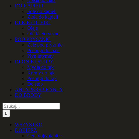
Masła do ciała
DO KĄPIELI
Sole do kąpieli
Zioła do kąpieli
OLEJE i OLEJKI
Oleje
Olejki eteryczne
POD PRYSZNIC
Żele pod prysznic
Peelingi do ciała
Płyn intymny
DŁONIE i STOPY
Mydła do rąk
Kremy do rąk
Peelingi do rąk
Do stóp
ANTYPERSPIRANTY
DO BRODY
Szukaj
WSZYSTKO
DOBIERZ
Cera dojrzała 40+