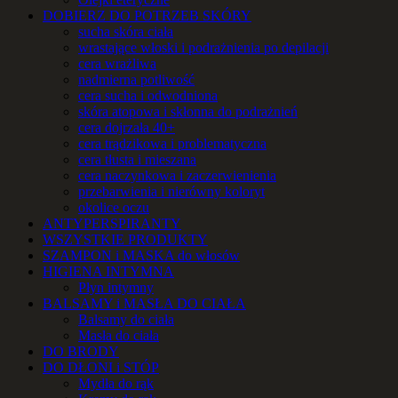
DOBIERZ DO POTRZEB SKÓRY
sucha skóra ciała
wrastające włoski i podrażnienia po depilacji
cera wrażliwa
nadmierna potliwość
cera sucha i odwodniona
skóra atopowa i skłonna do podrażnień
cera dojrzała 40+
cera trądzikowa i problematyczna
cera tłusta i mieszana
cera naczynkowa i zaczerwienienia
przebarwienia i nierówny koloryt
okolice oczu
ANTYPERSPIRANTY
WSZYSTKIE PRODUKTY
SZAMPON i MASKA do włosów
HIGIENA INTYMNA
Płyn intymny
BALSAMY i MASŁA DO CIAŁA
Balsamy do ciała
Masła do ciała
DO BRODY
DO DŁONI i STÓP
Mydła do rąk