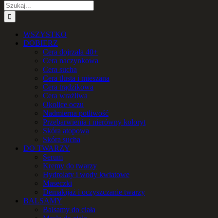
Szukaj
WSZYSTKO
DOBIERZ
Cera dojrzała 40+
Cera naczynkowa
Cera sucha
Cera tłusta i mieszana
Cera trądzikowa
Cera wrażliwa
Okolice oczu
Nadmierna potliwość
Przebarwienia i nierówny koloryt
Skóra atopowa
Skóra sucha
DO TWARZY
Serum
Kremy do twarzy
Hydrolaty i wody kwiatowe
Maseczki
Demakijaż i oczyszczanie twarzy
BALSAMY
Balsamy do ciała