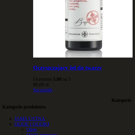
Oczyszczający żel do twarzy
Oceniono
5.00
na 5
89,00
zł
Szczegóły
Kategorie
Kategorie produktów
JAMA USTNA
OLEJE i OLEJKI
Oleje
Olejki eteryczne