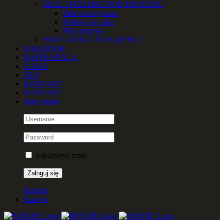
ŻELE I PEELINGI POD PRYSZNIC
Żele pod prysznic
Peelingi do ciała
Płyn intymny
SOLE i ZIOŁA DO KĄPIELI
PORADNIK
WSPÓŁPRACA
O NAS
FAQ
KONTAKT
KONTAKT
Moje konto
Zapamiętaj mnie
Register
Koszyk