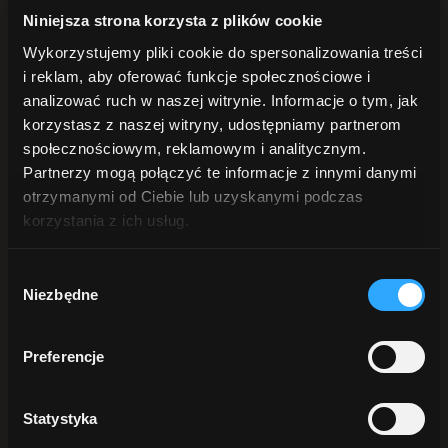
POD PRYSZNIC
Niniejsza strona korzysta z plików cookie
Żele pod prysznic
Peelingi do ciała
Wykorzystujemy pliki cookie do spersonalizowania treści
Płyn intymny
i reklam, aby oferować funkcje społecznościowe i
DŁONIE i STOPY
Mydła do rąk
analizować ruch w naszej witrynie. Informacje o tym, jak
Kremy do rąk
korzystasz z naszej witryny, udostępniamy partnerom
Peelingi do rąk
społecznościowym, reklamowym i analitycznym.
Do stóp
ANTYPERSPIRANTY
Partnerzy mogą połączyć te informacje z innymi danymi
DO BRODY
otrzymanymi od Ciebie lub uzyskanymi podczas
korzystania z ich usług.
Szukaj
Wybór
Sortuj:
Data
Niezbędne
zgody
Sortuj:
Nazwa
Sortuj:
Cena
Sortuj:
Data
Preferencje
Sortuj:
Popularność
Sortuj:
Ocena
Statystyka
Pokaż
25 produktów