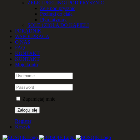
ŻELE I PEELINGI POD PRYSZNIC
Żele pod prysznic
Peelingi do ciała
Płyn intymny
SOLE i ZIOŁA DO KĄPIELI
PORADNIK
WSPÓŁPRACA
O NAS
FAQ
KONTAKT
KONTAKT
Moje konto
Zapamiętaj mnie
Register
Koszyk