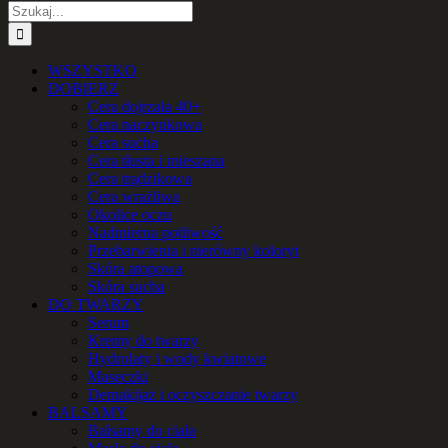
Szukaj
WSZYSTKO
DOBIERZ
Cera dojrzała 40+
Cera naczynkowa
Cera sucha
Cera tłusta i mieszana
Cera trądzikowa
Cera wrażliwa
Okolice oczu
Nadmierna potliwość
Przebarwienia i nierówny koloryt
Skóra atopowa
Skóra sucha
DO TWARZY
Serum
Kremy do twarzy
Hydrolaty i wody kwiatowe
Maseczki
Demakijaż i oczyszczanie twarzy
BALSAMY
Balsamy do ciała