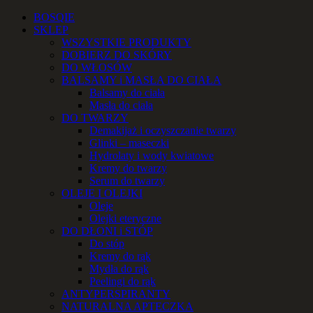
Przejdź
Facebook
Instagram
YouTube
Email
Telefon
BOSQIE
do
SKLEP
zawartości
WSZYSTKIE PRODUKTY
DOBIERZ DO SKÓRY
DO WŁOSÓW
BALSAMY i MASŁA DO CIAŁA
Balsamy do ciała
Masła do ciała
DO TWARZY
Demakijaż i oczyszczanie twarzy
Glinki – maseczki
Hydrolaty i wody kwiatowe
Kremy do twarzy
Serum do twarzy
OLEJE I OLEJKI
Oleje
Olejki eteryczne
DO DŁONI i STÓP
Do stóp
Kremy do rąk
Mydła do rąk
Peelingi do rąk
ANTYPERSPIRANTY
NATURALNA APTECZKA