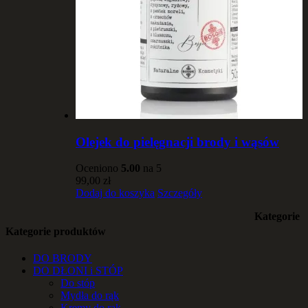
Olejek do pielęgnacji brody i wąsów
Oceniono
5.00
na 5
99,00
zł
Dodaj do koszyka
Szczegóły
Kategorie
Kategorie produktów
DO BRODY
DO DŁONI i STÓP
Do stóp
Mydła do rąk
Kremy do rąk