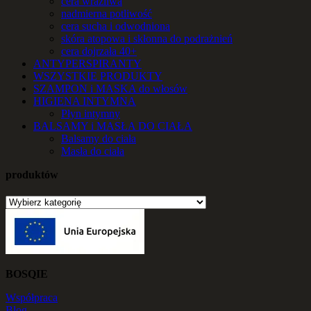
cera wrażliwa
nadmierna potliwość
cera sucha i odwodniona
skóra atopowa i skłonna do podrażnień
cera dojrzała 40+
ANTYPERSPIRANTY
WSZYSTKIE PRODUKTY
SZAMPON i MASKA do włosów
HIGIENA INTYMNA
Płyn intymny
BALSAMY i MASŁA DO CIAŁA
Balsamy do ciała
Masła do ciała
produktów
BOSQIE
Współpraca
Blog