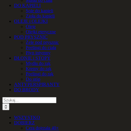
Masła do ciała
DO KĄPIELI
Sole do kąpieli
Zioła do kąpieli
OLEJE i OLEJKI
Oleje
Olejki eteryczne
POD PRYSZNIC
Żele pod prysznic
Peelingi do ciała
Płyn intymny
DŁONIE i STOPY
Mydła do rąk
Kremy do rąk
Peelingi do rąk
Do stóp
ANTYPERSPIRANTY
DO BRODY
Szukaj
WSZYSTKO
DOBIERZ
Cera dojrzała 40+