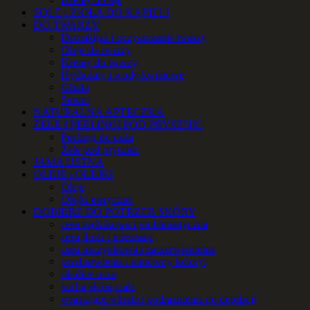
SOLE i ZIOŁA DO KĄPIELI
DO TWARZY
Demakijaż i oczyszczanie twarzy
Oleje do twarzy
Kremy do twarzy
Hydrolaty i wody kwiatowe
Glinki
Serum
NATURALNA APTECZKA
ŻELE I PEELINGI POD PRYSZNIC
Peelingi do ciała
Żele pod prysznic
JAMA USTNA
OLEJE i OLEJKI
Oleje
Olejki eteryczne
DOBIERZ DO POTRZEB SKÓRY
cera trądzikowa i problematyczna
cera tłusta i mieszana
cera naczynkowa i zaczerwienienia
przebarwienia i nierówny koloryt
okolice oczu
sucha skóra ciała
wrastające włoski i podrażnienia po depilacji