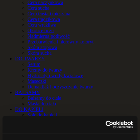
Cera naczynkowa
Cera sucha
Cera tłusta i mieszana
Cera trądzikowa
Cera wrażliwa
Okolice oczu
Nadmierna potliwość
Przebarwienia i nierówny koloryt
Skóra atopowa
Skóra sucha
DO TWARZY
Serum
Kremy do twarzy
Hydrolaty i wody kwiatowe
Maseczki
Demakijaż i oczyszczanie twarzy
BALSAMY
Balsamy do ciała
Masła do ciała
DO KĄPIELI
Sole do kąpieli
Zioła do kąpieli
OLEJE i OLEJKI
Oleje
Olejki eteryczne