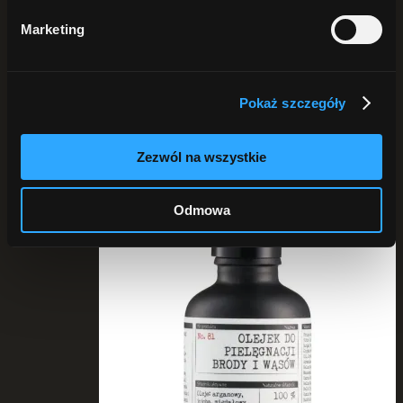
Pokaż
25 produktów
Pokaż
50 produktów
Marketing
Pokaż
75 produktów
Pokaż szczegóły
Zezwól na wszystkie
Odmowa