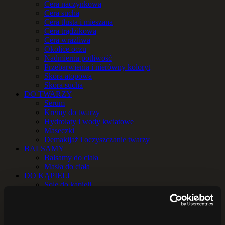
Cera naczynkowa
Cera sucha
Cera tłusta i mieszana
Cera trądzikowa
Cera wrażliwa
Okolice oczu
Nadmierna potliwość
Przebarwienia i nierówny koloryt
Skóra atopowa
Skóra sucha
DO TWARZY
Serum
Kremy do twarzy
Hydrolaty i wody kwiatowe
Maseczki
Demakijaż i oczyszczanie twarzy
BALSAMY
Balsamy do ciała
Masła do ciała
DO KĄPIELI
Sole do kąpieli
Zioła do kąpieli
OLEJE i OLEJKI
Oleje
Olejki eteryczne