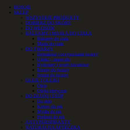
Przejdź
Facebook
Instagram
YouTube
Email
Telefon
BOSQIE
do
SKLEP
zawartości
WSZYSTKIE PRODUKTY
DOBIERZ DO SKÓRY
DO WŁOSÓW
BALSAMY i MASŁA DO CIAŁA
Balsamy do ciała
Masła do ciała
DO TWARZY
Demakijaż i oczyszczanie twarzy
Glinki – maseczki
Hydrolaty i wody kwiatowe
Kremy do twarzy
Serum do twarzy
OLEJE I OLEJKI
Oleje
Olejki eteryczne
DO DŁONI i STÓP
Do stóp
Kremy do rąk
Mydła do rąk
Peelingi do rąk
ANTYPERSPIRANTY
NATURALNA APTECZKA