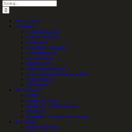
Szukaj
WSZYSTKO
DOBIERZ
Cera dojrzała 40+
Cera naczynkowa
Cera sucha
Cera tłusta i mieszana
Cera trądzikowa
Cera wrażliwa
Okolice oczu
Nadmierna potliwość
Przebarwienia i nierówny koloryt
Skóra atopowa
Skóra sucha
DO TWARZY
Serum
Kremy do twarzy
Hydrolaty i wody kwiatowe
Maseczki
Demakijaż i oczyszczanie twarzy
BALSAMY
Balsamy do ciała