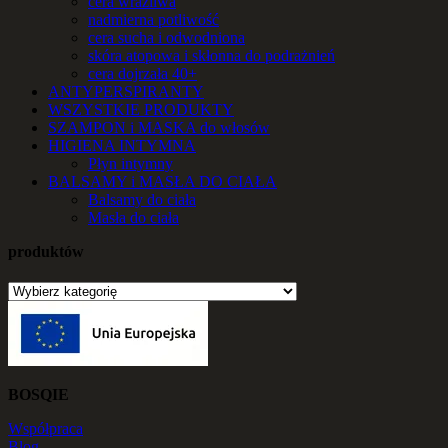
cera wrażliwa
nadmierna potliwość
cera sucha i odwodniona
skóra atopowa i skłonna do podrażnień
cera dojrzała 40+
ANTYPERSPIRANTY
WSZYSTKIE PRODUKTY
SZAMPON i MASKA do włosów
HIGIENA INTYMNA
Płyn intymny
BALSAMY i MASŁA DO CIAŁA
Balsamy do ciała
Masła do ciała
produktów
BOSQIE
Współpraca
Blog