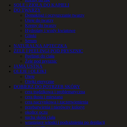
SOLE i ZIOŁA DO KĄPIELI
DO TWARZY
Demakijaż i oczyszczanie twarzy
Oleje do twarzy
Kremy do twarzy
Hydrolaty i wody kwiatowe
Glinki
Serum
NATURALNA APTECZKA
ŻELE I PEELINGI POD PRYSZNIC
Peelingi do ciała
Żele pod prysznic
JAMA USTNA
OLEJE i OLEJKI
Oleje
Olejki eteryczne
DOBIERZ DO POTRZEB SKÓRY
cera trądzikowa i problematyczna
cera tłusta i mieszana
cera naczynkowa i zaczerwienienia
przebarwienia i nierówny koloryt
okolice oczu
sucha skóra ciała
wrastające włoski i podrażnienia po depilacji