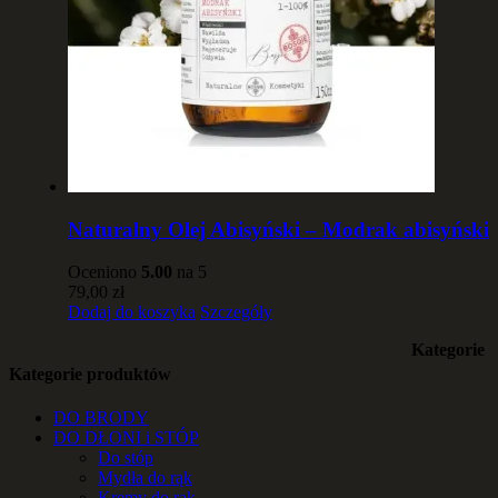
Naturalny Olej Abisyński – Modrak abisyński
Oceniono
5.00
na 5
79,00
zł
Dodaj do koszyka
Szczegóły
Kategorie
Kategorie produktów
DO BRODY
DO DŁONI i STÓP
Do stóp
Mydła do rąk
Kremy do rąk