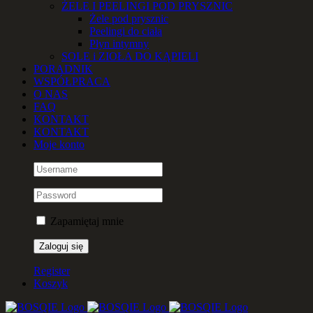
ŻELE I PEELINGI POD PRYSZNIC
Żele pod prysznic
Peelingi do ciała
Płyn intymny
SOLE i ZIOŁA DO KĄPIELI
PORADNIK
WSPÓŁPRACA
O NAS
FAQ
KONTAKT
KONTAKT
Moje konto
Zapamiętaj mnie
Register
Koszyk