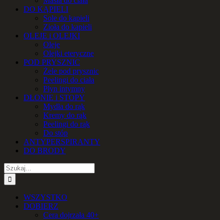
Masła do ciała
DO KĄPIELI
Sole do kąpieli
Zioła do kąpieli
OLEJE i OLEJKI
Oleje
Olejki eteryczne
POD PRYSZNIC
Żele pod prysznic
Peelingi do ciała
Płyn intymny
DŁONIE i STOPY
Mydła do rąk
Kremy do rąk
Peelingi do rąk
Do stóp
ANTYPERSPIRANTY
DO BRODY
Szukaj
WSZYSTKO
DOBIERZ
Cera dojrzała 40+