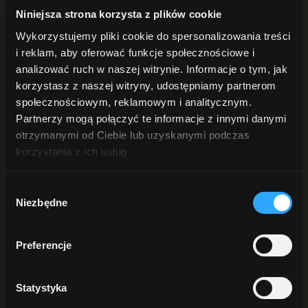
POD PRYSZNIC
Niniejsza strona korzysta z plików cookie
Żele pod prysznic
Peelingi do ciała
Wykorzystujemy pliki cookie do spersonalizowania treści
Płyn intymny
i reklam, aby oferować funkcje społecznościowe i
DŁONIE i STOPY
Mydła do rąk
analizować ruch w naszej witrynie. Informacje o tym, jak
Kremy do rąk
korzystasz z naszej witryny, udostępniamy partnerom
Peelingi do rąk
społecznościowym, reklamowym i analitycznym.
Do stóp
ANTYPERSPIRANTY
Partnerzy mogą połączyć te informacje z innymi danymi
DO BRODY
otrzymanymi od Ciebie lub uzyskanymi podczas
korzystania z ich usług.
Szukaj
Wybór
Sortuj:
Data
Niezbędne
zgody
Sortuj:
Nazwa
Sortuj:
Cena
Sortuj:
Data
Preferencje
Sortuj:
Popularność
Sortuj:
Ocena
Statystyka
Pokaż
25 produktów