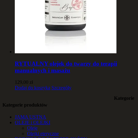
RYTUALNY olejek do twarzy do terapii
manualnych i masażu
129,00
zł
Dodaj do koszyka
Szczegóły
Kategorie
Kategorie produktów
JAMA USTNA
OLEJE i OLEJKI
Oleje
Olejki eteryczne