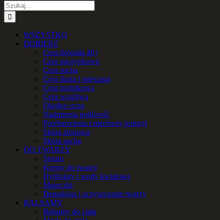
Szukaj
WSZYSTKO
DOBIERZ
Cera dojrzała 40+
Cera naczynkowa
Cera sucha
Cera tłusta i mieszana
Cera trądzikowa
Cera wrażliwa
Okolice oczu
Nadmierna potliwość
Przebarwienia i nierówny koloryt
Skóra atopowa
Skóra sucha
DO TWARZY
Serum
Kremy do twarzy
Hydrolaty i wody kwiatowe
Maseczki
Demakijaż i oczyszczanie twarzy
BALSAMY
Balsamy do ciała