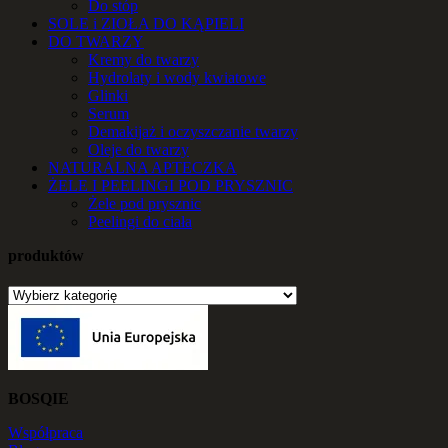
Do stóp
SOLE i ZIOŁA DO KĄPIELI
DO TWARZY
Kremy do twarzy
Hydrolaty i wody kwiatowe
Glinki
Serum
Demakijaż i oczyszczanie twarzy
Oleje do twarzy
NATURALNA APTECZKA
ŻELE I PEELINGI POD PRYSZNIC
Żele pod prysznic
Peelingi do ciała
produktów
BOSQIE
Współpraca