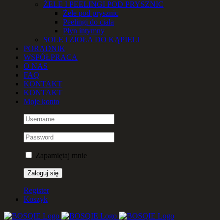
ŻELE I PEELINGI POD PRYSZNIC
Żele pod prysznic
Peelingi do ciała
Płyn intymny
SOLE i ZIOŁA DO KĄPIELI
PORADNIK
WSPÓŁPRACA
O NAS
FAQ
KONTAKT
KONTAKT
Moje konto
Zapamiętaj mnie
Register
Koszyk