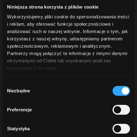
POD PRYSZNIC
Niniejsza strona korzysta z plików cookie
Żele pod prysznic
Peelingi do ciała
Wykorzystujemy pliki cookie do spersonalizowania treści
Płyn intymny
i reklam, aby oferować funkcje społecznościowe i
DŁONIE i STOPY
Mydła do rąk
analizować ruch w naszej witrynie. Informacje o tym, jak
Kremy do rąk
korzystasz z naszej witryny, udostępniamy partnerom
Peelingi do rąk
społecznościowym, reklamowym i analitycznym.
Do stóp
ANTYPERSPIRANTY
Partnerzy mogą połączyć te informacje z innymi danymi
DO BRODY
otrzymanymi od Ciebie lub uzyskanymi podczas
korzystania z ich usług.
Szukaj
Wybór
Sortuj:
Data
Niezbędne
zgody
Sortuj:
Nazwa
Sortuj:
Cena
Sortuj:
Data
Sortuj:
Popularność
Preferencje
Sortuj:
Ocena
Statystyka
Pokaż
25 produktów