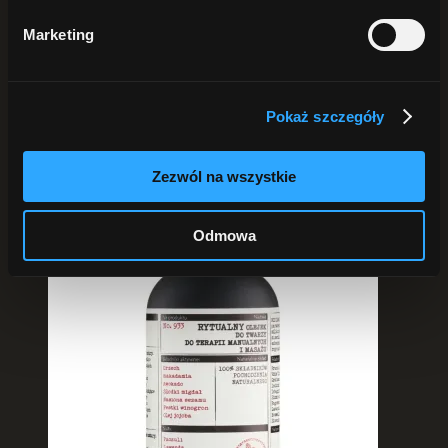
Pokaż
25 produktów
Pokaż
50 produktów
Marketing
Pokaż
75 produktów
Pokaż szczegóły
Zezwól na wszystkie
Odmowa