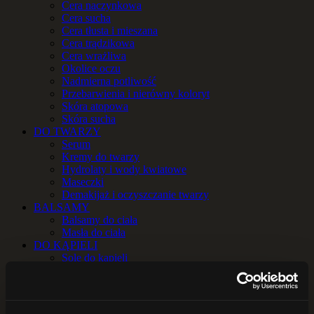
Cera naczynkowa
Cera sucha
Cera tłusta i mieszana
Cera trądzikowa
Cera wrażliwa
Okolice oczu
Nadmierna potliwość
Przebarwienia i nierówny koloryt
Skóra atopowa
Skóra sucha
DO TWARZY
Serum
Kremy do twarzy
Hydrolaty i wody kwiatowe
Maseczki
Demakijaż i oczyszczanie twarzy
BALSAMY
Balsamy do ciała
Masła do ciała
DO KĄPIELI
Sole do kąpieli
Zioła do kąpieli
OLEJE i OLEJKI
Oleje
Olejki eteryczne