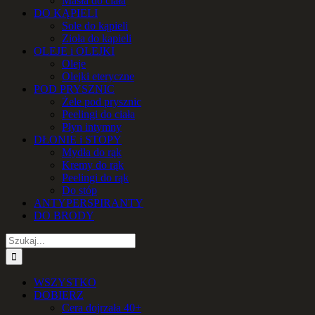
Masła do ciała
DO KĄPIELI
Sole do kąpieli
Zioła do kąpieli
OLEJE i OLEJKI
Oleje
Olejki eteryczne
POD PRYSZNIC
Żele pod prysznic
Peelingi do ciała
Płyn intymny
DŁONIE i STOPY
Mydła do rąk
Kremy do rąk
Peelingi do rąk
Do stóp
ANTYPERSPIRANTY
DO BRODY
Szukaj
WSZYSTKO
DOBIERZ
Cera dojrzała 40+