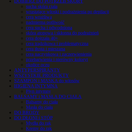
DOBIERZ DO POTRZEB SKÓRY
sucha skóra ciała
wrastające włoski i podrażnienia po depilacji
cera wrażliwa
nadmierna potliwość
cera sucha i odwodniona
skóra atopowa i skłonna do podrażnień
cera dojrzała 40+
cera trądzikowa i problematyczna
cera tłusta i mieszana
cera naczynkowa i zaczerwienienia
przebarwienia i nierówny koloryt
okolice oczu
ANTYPERSPIRANTY
WSZYSTKIE PRODUKTY
SZAMPON i MASKA do włosów
HIGIENA INTYMNA
Płyn intymny
BALSAMY i MASŁA DO CIAŁA
Balsamy do ciała
Masła do ciała
DO BRODY
DO DŁONI i STÓP
Mydła do rąk
Kremy do rąk