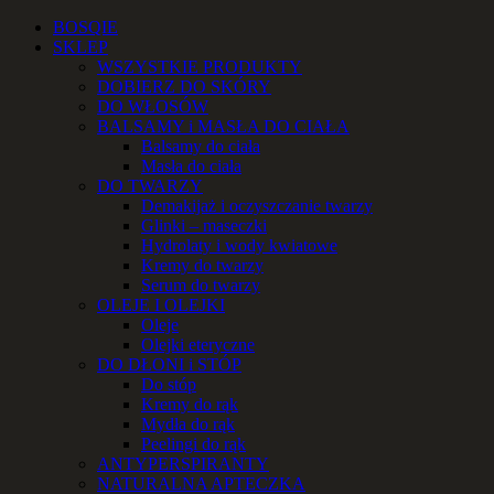
Przejdź
Facebook
Instagram
YouTube
Email
Telefon
BOSQIE
do
SKLEP
zawartości
WSZYSTKIE PRODUKTY
DOBIERZ DO SKÓRY
DO WŁOSÓW
BALSAMY i MASŁA DO CIAŁA
Balsamy do ciała
Masła do ciała
DO TWARZY
Demakijaż i oczyszczanie twarzy
Glinki – maseczki
Hydrolaty i wody kwiatowe
Kremy do twarzy
Serum do twarzy
OLEJE I OLEJKI
Oleje
Olejki eteryczne
DO DŁONI i STÓP
Do stóp
Kremy do rąk
Mydła do rąk
Peelingi do rąk
ANTYPERSPIRANTY
NATURALNA APTECZKA