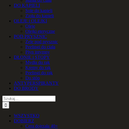
Masła do ciała
DO KĄPIELI
Sole do kąpieli
Zioła do kąpieli
OLEJE i OLEJKI
Oleje
Olejki eteryczne
POD PRYSZNIC
Żele pod prysznic
Peelingi do ciała
Płyn intymny
DŁONIE i STOPY
Mydła do rąk
Kremy do rąk
Peelingi do rąk
Do stóp
ANTYPERSPIRANTY
DO BRODY
Szukaj
WSZYSTKO
DOBIERZ
Cera dojrzała 40+