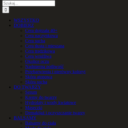
Szukaj
WSZYSTKO
DOBIERZ
Cera dojrzała 40+
Cera naczynkowa
Cera sucha
Cera tłusta i mieszana
Cera trądzikowa
Cera wrażliwa
Okolice oczu
Nadmierna potliwość
Przebarwienia i nierówny koloryt
Skóra atopowa
Skóra sucha
DO TWARZY
Serum
Kremy do twarzy
Hydrolaty i wody kwiatowe
Maseczki
Demakijaż i oczyszczanie twarzy
BALSAMY
Balsamy do ciała