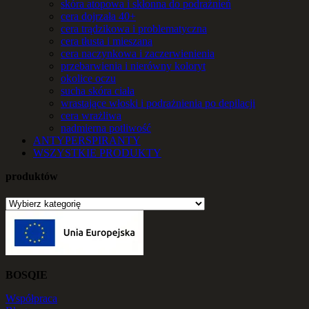
skóra atopowa i skłonna do podrażnień
cera dojrzała 40+
cera trądzikowa i problematyczna
cera tłusta i mieszana
cera naczynkowa i zaczerwienienia
przebarwienia i nierówny koloryt
okolice oczu
sucha skóra ciała
wrastające włoski i podrażnienia po depilacji
cera wrażliwa
nadmierna potliwość
ANTYPERSPIRANTY
WSZYSTKIE PRODUKTY
produktów
BOSQIE
Współpraca