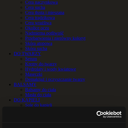
Cera naczynkowa
Cera sucha
Cera tłusta i mieszana
Cera trądzikowa
Cera wrażliwa
Okolice oczu
Nadmierna potliwość
Przebarwienia i nierówny koloryt
Skóra atopowa
Skóra sucha
DO TWARZY
Serum
Kremy do twarzy
Hydrolaty i wody kwiatowe
Maseczki
Demakijaż i oczyszczanie twarzy
BALSAMY
Balsamy do ciała
Masła do ciała
DO KĄPIELI
Sole do kąpieli
Zioła do kąpieli
OLEJE i OLEJKI
Oleje
Olejki eteryczne