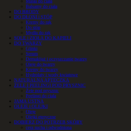
Masła do ciała
Balsamy do ciała
DO BRODY
DO DŁONI i STÓP
Kremy do rąk
Do stóp
Mydła do rąk
SOLE i ZIOŁA DO KĄPIELI
DO TWARZY
Glinki
Serum
Demakijaż i oczyszczanie twarzy
Oleje do twarzy
Kremy do twarzy
Hydrolaty i wody kwiatowe
NATURALNA APTECZKA
ŻELE I PEELINGI POD PRYSZNIC
Żele pod prysznic
Peelingi do ciała
JAMA USTNA
OLEJE i OLEJKI
Oleje
Olejki eteryczne
DOBIERZ DO POTRZEB SKÓRY
cera sucha i odwodniona