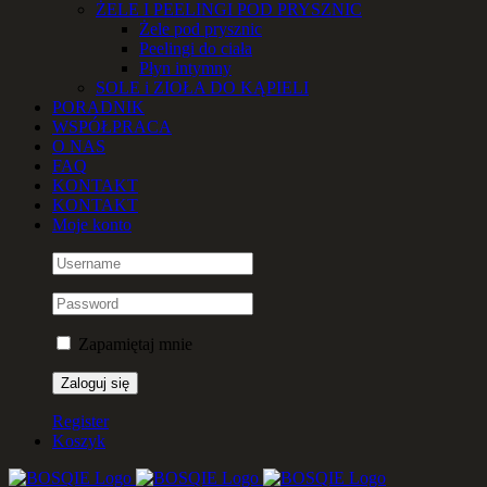
ŻELE I PEELINGI POD PRYSZNIC
Żele pod prysznic
Peelingi do ciała
Płyn intymny
SOLE i ZIOŁA DO KĄPIELI
PORADNIK
WSPÓŁPRACA
O NAS
FAQ
KONTAKT
KONTAKT
Moje konto
Zapamiętaj mnie
Register
Koszyk