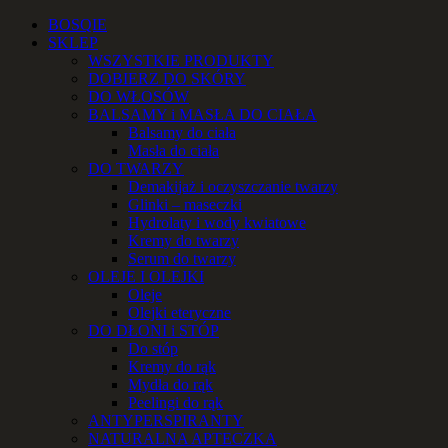
Przejdź
Facebook
Instagram
YouTube
Email
Telefon
BOSQIE
do
SKLEP
zawartości
WSZYSTKIE PRODUKTY
DOBIERZ DO SKÓRY
DO WŁOSÓW
BALSAMY i MASŁA DO CIAŁA
Balsamy do ciała
Masła do ciała
DO TWARZY
Demakijaż i oczyszczanie twarzy
Glinki – maseczki
Hydrolaty i wody kwiatowe
Kremy do twarzy
Serum do twarzy
OLEJE I OLEJKI
Oleje
Olejki eteryczne
DO DŁONI i STÓP
Do stóp
Kremy do rąk
Mydła do rąk
Peelingi do rąk
ANTYPERSPIRANTY
NATURALNA APTECZKA