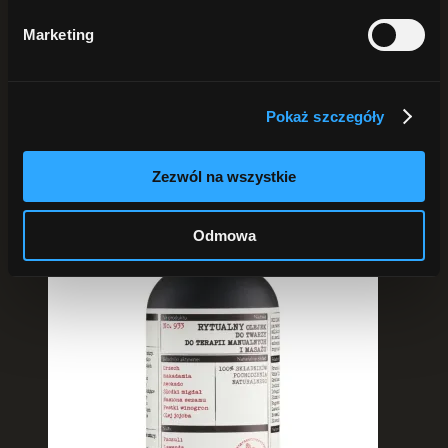
Pokaż
25 produktów
Pokaż
50 produktów
Marketing
Pokaż
75 produktów
Pokaż szczegóły
Zezwól na wszystkie
Odmowa