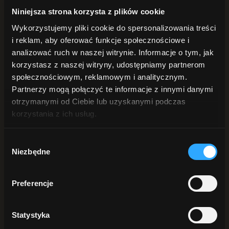
POD PRYSZNIC
Niniejsza strona korzysta z plików cookie
Żele pod prysznic
Peelingi do ciała
Wykorzystujemy pliki cookie do spersonalizowania treści
Płyn intymny
i reklam, aby oferować funkcje społecznościowe i
DŁONIE i STOPY
Mydła do rąk
analizować ruch w naszej witrynie. Informacje o tym, jak
Kremy do rąk
korzystasz z naszej witryny, udostępniamy partnerom
Peelingi do rąk
społecznościowym, reklamowym i analitycznym.
Do stóp
ANTYPERSPIRANTY
Partnerzy mogą połączyć te informacje z innymi danymi
DO BRODY
otrzymanymi od Ciebie lub uzyskanymi podczas
korzystania z ich usług.
Szukaj
Wybór
Sortuj:
Data
Niezbędne
zgody
Sortuj:
Nazwa
Sortuj:
Cena
Sortuj:
Data
Sortuj:
Popularność
Preferencje
Sortuj:
Ocena
Statystyka
Pokaż
25 produktów