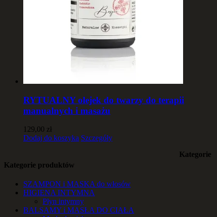
RYTUALNY olejek do twarzy do terapii
manualnych i masażu
129,00
zł
Dodaj do koszyka
Szczegóły
Kategorie
Kategorie produktów
SZAMPON i MASKA do włosów
HIGIENA INTYMNA
Płyn intymny
BALSAMY i MASŁA DO CIAŁA