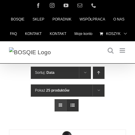
Przejdź
Facebook
Instagram
YouTube
Email
Telefon
do
BOSQIE
SKLEP
PORADNIK
WSPÓŁPRACA
O NAS
zawartości
FAQ
KONTAKT
KONTAKT
Moje konto
KOSZYK
Sortuj:
Data
Pokaż
25 produktów