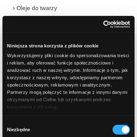
Oleje do twarzy
Kremy do twarzy
Hydrolaty i wody kwiatowe
Niniejsza strona korzysta z plików cookie
Wykorzystujemy pliki cookie do spersonalizowania treści
NATURALNA APTECZKA
i reklam, aby oferować funkcje społecznościowe i
analizować ruch w naszej witrynie. Informacje o tym, jak
ŻELE I PEELINGI POD PRYSZNIC
korzystasz z naszej witryny, udostępniamy partnerom
społecznościowym, reklamowym i analitycznym.
Żele pod prysznic
Partnerzy mogą połączyć te informacje z innymi danymi
otrzymanymi od Ciebie lub uzyskanymi podczas
Peelingi do ciała
korzystania z ich usług.
JAMA USTNA
Wybór
Niezbędne
zgody
OLEJE i OLEJKI