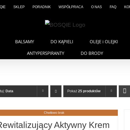
QIE
SKLEP
PORADNIK
WSPÓŁPRACA
O NAS
FAQ
KO
BALSAMY
DO KĄPIELI
OLEJE i OLEJKI
ANTYPERSPIRANTY
DO BRODY
tuj:
Data
Pokaż
25 produktów
Chwilowo brak
Rewitalizujący Aktywny Krem