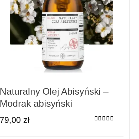
Naturalny Olej Abisyński –
Modrak abisyński
79,00
zł
Oceniono
5.00
na 5