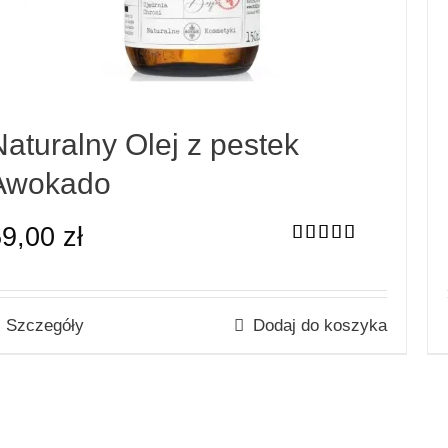
Naturalny Olej z pestek
Awokado
59,00
zł
Oceniono
5.00
na 5
Szczegóły
Dodaj do koszyka