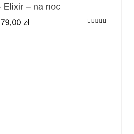
 Elixir – na noc
179,00
zł
Oceniono
5.00
na 5