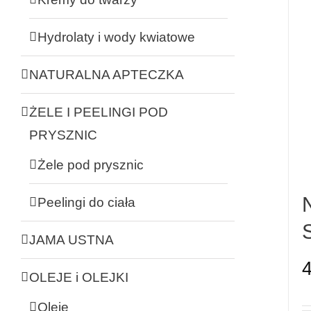
Hydrolaty i wody kwiatowe
NATURALNA APTECZKA
ŻELE I PEELINGI POD
PRYSZNIC
Żele pod prysznic
Peelingi do ciała
JAMA USTNA
OLEJE i OLEJKI
Oleje