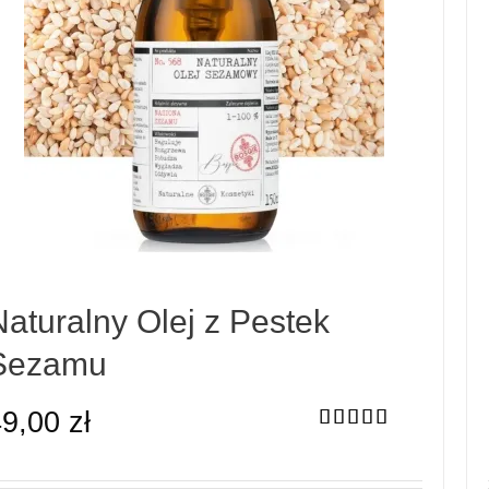
Naturalny Olej z Pestek
Sezamu
49,00
zł
Oceniono
5.00
na 5