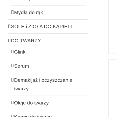
Mydła do rąk
SOLE i ZIOŁA DO KĄPIELI
DO TWARZY
Glinki
Serum
Demakijaż i oczyszczanie
twarzy
Oleje do twarzy
Kremy do twarzy