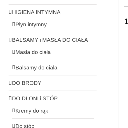
–
HIGIENA INTYMNA
Płyn intymny
BALSAMY i MASŁA DO CIAŁA
Masła do ciała
Balsamy do ciała
DO BRODY
DO DŁONI i STÓP
Kremy do rąk
Do stóp