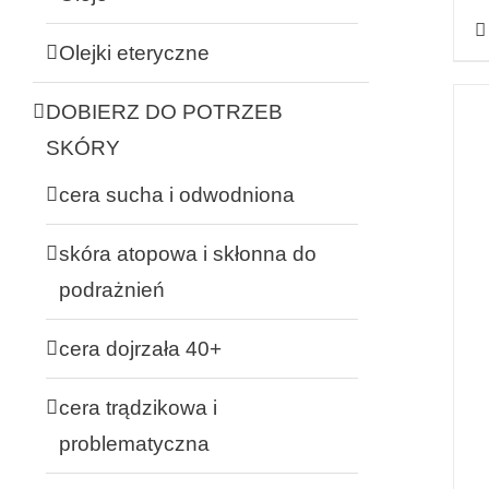
Olejki eteryczne
DOBIERZ DO POTRZEB
SKÓRY
cera sucha i odwodniona
skóra atopowa i skłonna do
podrażnień
cera dojrzała 40+
cera trądzikowa i
problematyczna