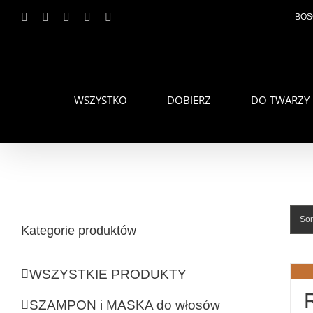
Przejdź
Facebook
Instagram
YouTube
Email
Telefon
BOS
do
zawartości
WSZYSTKO
DOBIERZ
DO TWARZY
Sor
Kategorie produktów
WSZYSTKIE PRODUKTY
SZAMPON i MASKA do włosów