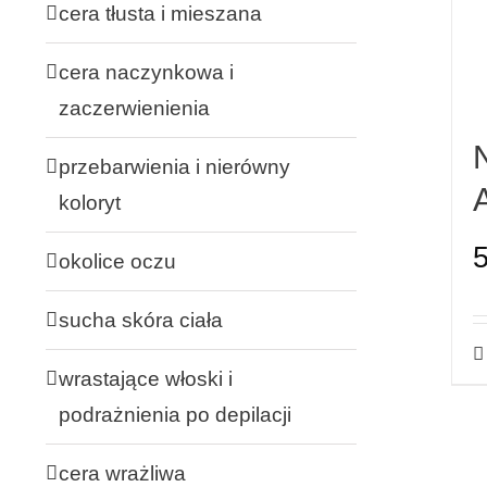
cera tłusta i mieszana
cera naczynkowa i
zaczerwienienia
przebarwienia i nierówny
koloryt
okolice oczu
sucha skóra ciała
wrastające włoski i
podrażnienia po depilacji
cera wrażliwa