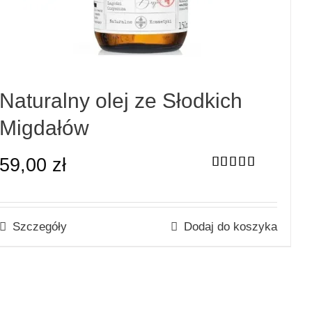
Naturalny olej ze Słodkich
Migdałów
59,00
zł
Oceniono
5.00
na 5
Szczegóły
Dodaj do koszyka