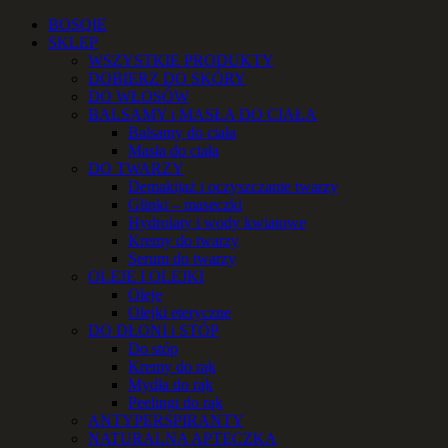
Przejdź
Facebook
Instagram
YouTube
Email
Telefon
BOSQIE
do
SKLEP
zawartości
WSZYSTKIE PRODUKTY
DOBIERZ DO SKÓRY
DO WŁOSÓW
BALSAMY i MASŁA DO CIAŁA
Balsamy do ciała
Masła do ciała
DO TWARZY
Demakijaż i oczyszczanie twarzy
Glinki – maseczki
Hydrolaty i wody kwiatowe
Kremy do twarzy
Serum do twarzy
OLEJE I OLEJKI
Oleje
Olejki eteryczne
DO DŁONI i STÓP
Do stóp
Kremy do rąk
Mydła do rąk
Peelingi do rąk
ANTYPERSPIRANTY
NATURALNA APTECZKA