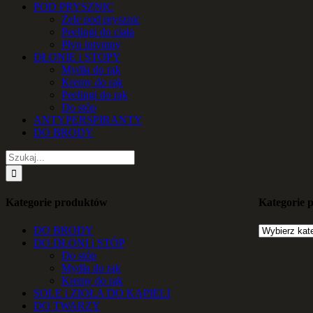
POD PRYSZNIC
Żele pod prysznic
Peelingi do ciała
Płyn intymny
DŁONIE i STOPY
Mydła do rąk
Kremy do rąk
Peelingi do rąk
Do stóp
ANTYPERSPIRANTY
DO BRODY
Szukaj
Kategorie produktów
Kategorie 
DO BRODY
DO DŁONI i STÓP
Do stóp
Mydła do rąk
Kremy do rąk
SOLE i ZIOŁA DO KĄPIELI
DO TWARZY