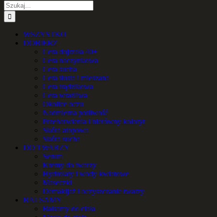
Szukaj
WSZYSTKO
DOBIERZ
Cera dojrzała 40+
Cera naczynkowa
Cera sucha
Cera tłusta i mieszana
Cera trądzikowa
Cera wrażliwa
Okolice oczu
Nadmierna potliwość
Przebarwienia i nierówny koloryt
Skóra atopowa
Skóra sucha
DO TWARZY
Serum
Kremy do twarzy
Hydrolaty i wody kwiatowe
Maseczki
Demakijaż i oczyszczanie twarzy
BALSAMY
Balsamy do ciała