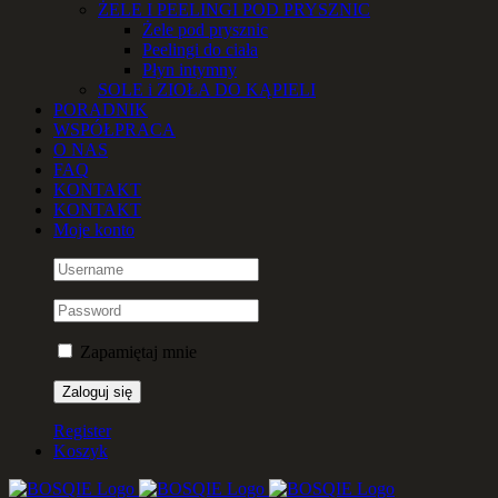
ŻELE I PEELINGI POD PRYSZNIC
Żele pod prysznic
Peelingi do ciała
Płyn intymny
SOLE i ZIOŁA DO KĄPIELI
PORADNIK
WSPÓŁPRACA
O NAS
FAQ
KONTAKT
KONTAKT
Moje konto
Zapamiętaj mnie
Register
Koszyk