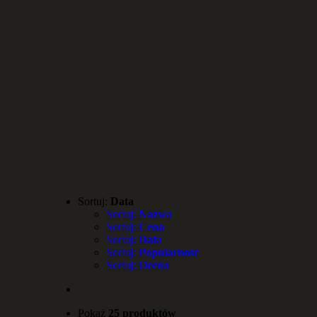
Sortuj:
Data
Sortuj:
Nazwa
Sortuj:
Cena
Sortuj:
Data
Sortuj:
Popularność
Sortuj:
Ocena
Pokaż
25 produktów