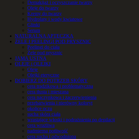
Demakijaż i oczyszczanie twarzy
Oleje do twarzy
Kremy do twarzy
Hydrolaty i wody kwiatowe
Glinki
Serum
NATURALNA APTECZKA
ŻELE I PEELINGI POD PRYSZNIC
Peelingi do ciała
Żele pod prysznic
JAMA USTNA
OLEJE i OLEJKI
Oleje
Olejki eteryczne
DOBIERZ DO POTRZEB SKÓRY
cera trądzikowa i problematyczna
cera tłusta i mieszana
cera naczynkowa i zaczerwienienia
przebarwienia i nierówny koloryt
okolice oczu
sucha skóra ciała
wrastające włoski i podrażnienia po depilacji
cera wrażliwa
nadmierna potliwość
cera sucha i odwodniona