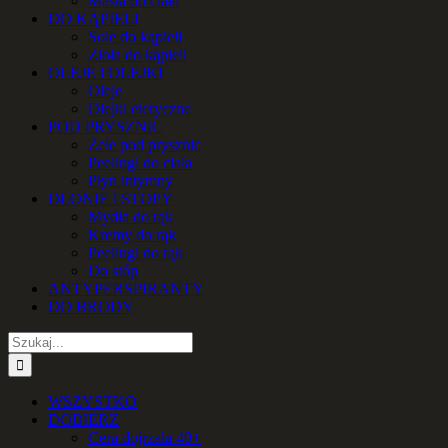
Masła do ciała
DO KĄPIELI
Sole do kąpieli
Zioła do kąpieli
OLEJE i OLEJKI
Oleje
Olejki eteryczne
POD PRYSZNIC
Żele pod prysznic
Peelingi do ciała
Płyn intymny
DŁONIE i STOPY
Mydła do rąk
Kremy do rąk
Peelingi do rąk
Do stóp
ANTYPERSPIRANTY
DO BRODY
Szukaj
WSZYSTKO
DOBIERZ
Cera dojrzała 40+