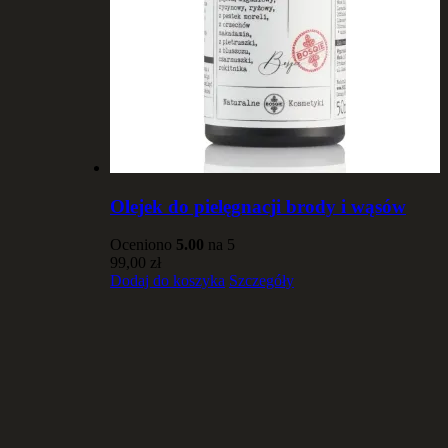
Olejek do pielęgnacji brody i wąsów
Oceniono
5.00
na 5
99,00
zł
Dodaj do koszyka
Szczegóły