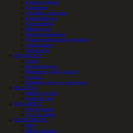
Cera naczynkowa
Cera sucha
Cera tłusta i mieszana
Cera trądzikowa
Cera wrażliwa
Okolice oczu
Nadmierna potliwość
Przebarwienia i nierówny koloryt
Skóra atopowa
Skóra sucha
DO TWARZY
Serum
Kremy do twarzy
Hydrolaty i wody kwiatowe
Maseczki
Demakijaż i oczyszczanie twarzy
BALSAMY
Balsamy do ciała
Masła do ciała
DO KĄPIELI
Sole do kąpieli
Zioła do kąpieli
OLEJE i OLEJKI
Oleje
Olejki eteryczne