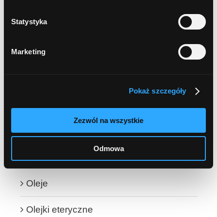
Hydrolaty i wody kwiatowe
Statystyka
NATURALNA APTECZKA
Marketing
ŻELE I PEELINGI POD PRYSZNIC
Żele pod prysznic
Pokaż szczegóły
Peelingi do ciała
Zezwól na wszystkie
JAMA USTNA
Odmowa
OLEJE i OLEJKI
Oleje
Olejki eteryczne