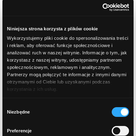
Mydła do rąk
Niniejsza strona korzysta z plików cookie
SOLE i ZIOŁA DO KĄPIELI
Wykorzystujemy pliki cookie do spersonalizowania treści
i reklam, aby oferować funkcje społecznościowe i
DO TWARZY
analizować ruch w naszej witrynie. Informacje o tym, jak
korzystasz z naszej witryny, udostępniamy partnerom
Glinki
społecznościowym, reklamowym i analitycznym.
Partnerzy mogą połączyć te informacje z innymi danymi
Serum
otrzymanymi od Ciebie lub uzyskanymi podczas
korzystania z ich usług.
Demakijaż i oczyszczanie twarzy
Wybór
Oleje do twarzy
Niezbędne
zgody
Kremy do twarzy
Preferencje