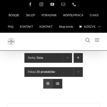
Przejdź
Facebook
Instagram
YouTube
Email
Telefon
do
BOSQIE
SKLEP
PORADNIK
WSPÓŁPRACA
O NAS
zawartości
FAQ
KONTAKT
KONTAKT
Moje konto
KOSZYK
Sortuj:
Data
Pokaż
25 produktów