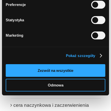
Oleje
Preferencje
Olejki eteryczne
Statystyka
DOBIERZ DO POTRZEB SKÓRY
Marketing
cera sucha i odwodniona
skóra atopowa i skłonna do podrażnień
Pokaż szczegóły
cera dojrzała 40+
Zezwól na wszystkie
cera trądzikowa i problematyczna
Odmowa
cera tłusta i mieszana
cera naczynkowa i zaczerwienienia