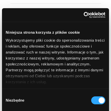
Kremy do twarzy
Hydrolaty i wody kwiatowe
Niniejsza strona korzysta z plików cookie
NATURALNA APTECZKA
Wykorzystujemy pliki cookie do spersonalizowania treści
i reklam, aby oferować funkcje społecznościowe i
ŻELE I PEELINGI POD PRYSZNIC
analizować ruch w naszej witrynie. Informacje o tym, jak
korzystasz z naszej witryny, udostępniamy partnerom
Żele pod prysznic
społecznościowym, reklamowym i analitycznym.
Partnerzy mogą połączyć te informacje z innymi danymi
Peelingi do ciała
otrzymanymi od Ciebie lub uzyskanymi podczas
korzystania z ich usług.
JAMA USTNA
Wybór
Niezbędne
OLEJE i OLEJKI
zgody