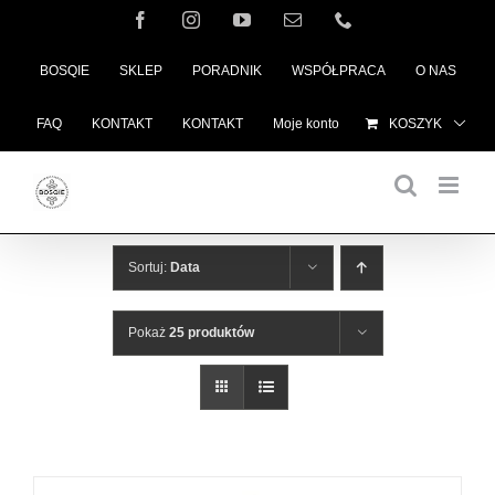
Przejdź
Facebook
Instagram
YouTube
Email
Telefon
do
BOSQIE
SKLEP
PORADNIK
WSPÓŁPRACA
O NAS
zawartości
FAQ
KONTAKT
KONTAKT
Moje konto
KOSZYK
Sortuj:
Data
Pokaż
25 produktów