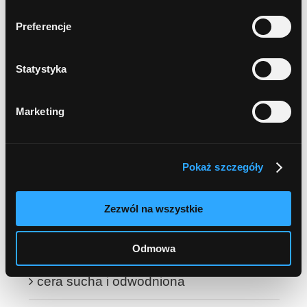
Preferencje
przebarwienia i nierówny koloryt
Statystyka
okolice oczu
sucha skóra ciała
Marketing
wrastające włoski i podrażnienia po
Pokaż szczegóły
depilacji
cera wrażliwa
Zezwól na wszystkie
nadmierna potliwość
Odmowa
cera sucha i odwodniona