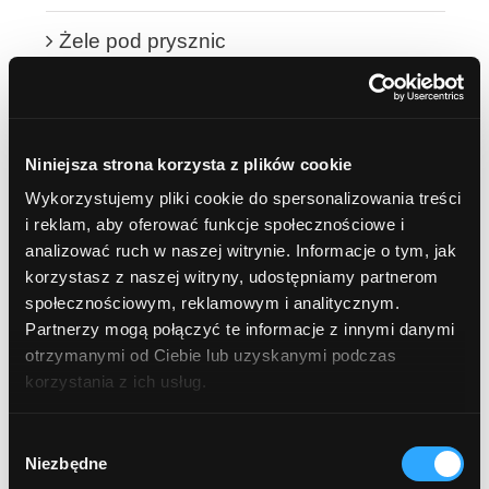
Żele pod prysznic
JAMA USTNA
OLEJE i OLEJKI
Niniejsza strona korzysta z plików cookie
Wykorzystujemy pliki cookie do spersonalizowania treści
Oleje
i reklam, aby oferować funkcje społecznościowe i
analizować ruch w naszej witrynie. Informacje o tym, jak
Olejki eteryczne
korzystasz z naszej witryny, udostępniamy partnerom
społecznościowym, reklamowym i analitycznym.
DOBIERZ DO POTRZEB SKÓRY
Partnerzy mogą połączyć te informacje z innymi danymi
otrzymanymi od Ciebie lub uzyskanymi podczas
cera trądzikowa i problematyczna
korzystania z ich usług.
cera tłusta i mieszana
Wybór
Niezbędne
zgody
cera naczynkowa i zaczerwienienia