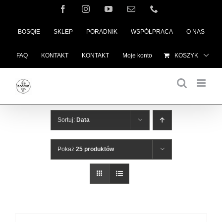
Przejdź
Facebook
Instagram
YouTube
Email
Telefon
do
BOSQIE
SKLEP
PORADNIK
WSPÓŁPRACA
O NAS
zawartości
FAQ
KONTAKT
KONTAKT
Moje konto
KOSZYK
Sortuj:
Data
Pokaż
25 produktów