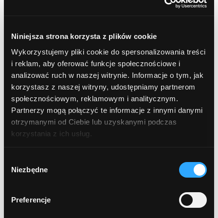
cera sucha i odwodniona
skóra atopowa i skłonna do podrażnień
Niniejsza strona korzysta z plików cookie
Wykorzystujemy pliki cookie do spersonalizowania treści
cera dojrzała 40+
i reklam, aby oferować funkcje społecznościowe i
analizować ruch w naszej witrynie. Informacje o tym, jak
cera trądzikowa i problematyczna
korzystasz z naszej witryny, udostępniamy partnerom
społecznościowym, reklamowym i analitycznym.
cera tłusta i mieszana
Partnerzy mogą połączyć te informacje z innymi danymi
otrzymanymi od Ciebie lub uzyskanymi podczas
cera naczynkowa i zaczerwienienia
korzystania z ich usług.
przebarwienia i nierówny koloryt
Wybór
Niezbędne
zgody
okolice oczu
Preferencje
ANTYPERSPIRANTY