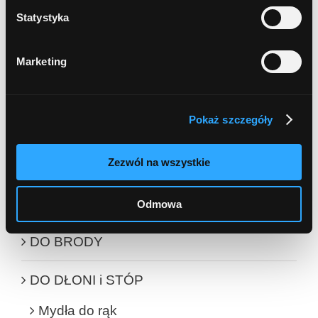
Statystyka
SZAMPON i MASKA do włosów
Marketing
HIGIENA INTYMNA
Płyn intymny
Pokaż szczegóły
BALSAMY i MASŁA DO CIAŁA
Zezwól na wszystkie
Balsamy do ciała
Masła do ciała
Odmowa
DO BRODY
DO DŁONI i STÓP
Mydła do rąk