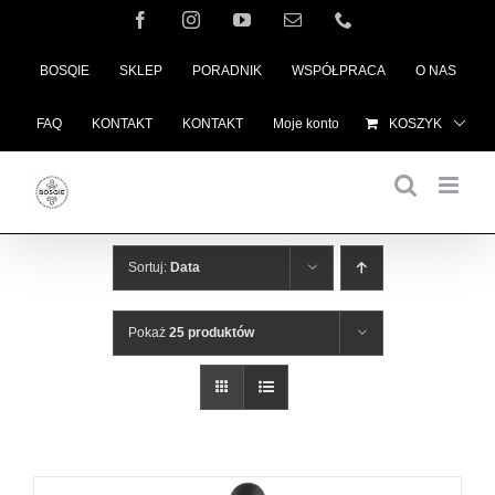
Przejdź
Facebook
Instagram
YouTube
Email
Telefon
do
BOSQIE
SKLEP
PORADNIK
WSPÓŁPRACA
O NAS
zawartości
FAQ
KONTAKT
KONTAKT
Moje konto
KOSZYK
Sortuj:
Data
Pokaż
25 produktów