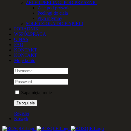
ŻELE I PEELINGI POD PRYSZNIC
Żele pod prysznic
Peelingi do ciała
Płyn intymny
SOLE i ZIOŁA DO KĄPIELI
PORADNIK
WSPÓŁPRACA
O NAS
FAQ
KONTAKT
KONTAKT
Moje konto
Zapamiętaj mnie
Register
Koszyk