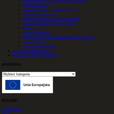
skóra atopowa i skłonna do podrażnień
cera dojrzała 40+
cera trądzikowa i problematyczna
cera tłusta i mieszana
cera naczynkowa i zaczerwienienia
przebarwienia i nierówny koloryt
okolice oczu
sucha skóra ciała
wrastające włoski i podrażnienia po depilacji
cera wrażliwa
nadmierna potliwość
ANTYPERSPIRANTY
WSZYSTKIE PRODUKTY
produktów
BOSQIE
Współpraca
Blog