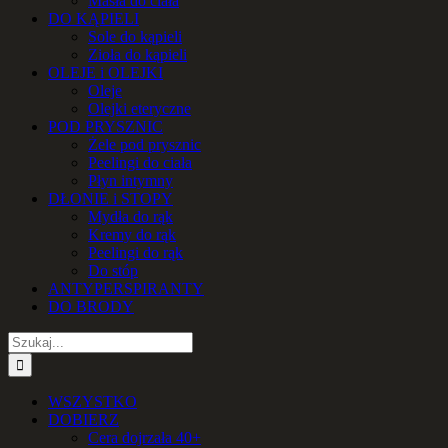
Masła do ciała
DO KĄPIELI
Sole do kąpieli
Zioła do kąpieli
OLEJE i OLEJKI
Oleje
Olejki eteryczne
POD PRYSZNIC
Żele pod prysznic
Peelingi do ciała
Płyn intymny
DŁONIE i STOPY
Mydła do rąk
Kremy do rąk
Peelingi do rąk
Do stóp
ANTYPERSPIRANTY
DO BRODY
Szukaj
WSZYSTKO
DOBIERZ
Cera dojrzała 40+