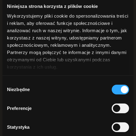
POD PRYSZNIC
Niniejsza strona korzysta z plików cookie
Żele pod prysznic
Peelingi do ciała
Wykorzystujemy pliki cookie do spersonalizowania treści
Płyn intymny
i reklam, aby oferować funkcje społecznościowe i
DŁONIE i STOPY
Mydła do rąk
analizować ruch w naszej witrynie. Informacje o tym, jak
Kremy do rąk
korzystasz z naszej witryny, udostępniamy partnerom
Peelingi do rąk
społecznościowym, reklamowym i analitycznym.
Do stóp
ANTYPERSPIRANTY
Partnerzy mogą połączyć te informacje z innymi danymi
DO BRODY
otrzymanymi od Ciebie lub uzyskanymi podczas
korzystania z ich usług.
Szukaj
Wybór
Sortuj:
Data
Niezbędne
zgody
Sortuj:
Nazwa
Sortuj:
Cena
Sortuj:
Data
Preferencje
Sortuj:
Popularność
Sortuj:
Ocena
Statystyka
Pokaż
25 produktów