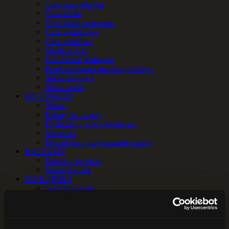
Cera naczynkowa
Cera sucha
Cera tłusta i mieszana
Cera trądzikowa
Cera wrażliwa
Okolice oczu
Nadmierna potliwość
Przebarwienia i nierówny koloryt
Skóra atopowa
Skóra sucha
DO TWARZY
Serum
Kremy do twarzy
Hydrolaty i wody kwiatowe
Maseczki
Demakijaż i oczyszczanie twarzy
BALSAMY
Balsamy do ciała
Masła do ciała
DO KĄPIELI
Sole do kąpieli
Zioła do kąpieli
OLEJE i OLEJKI
Oleje
Olejki eteryczne