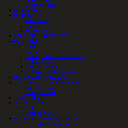
Balsamy do ciała
DO BRODY
DO DŁONI i STÓP
Kremy do rąk
Do stóp
Mydła do rąk
SOLE i ZIOŁA DO KĄPIELI
DO TWARZY
Glinki
Serum
Demakijaż i oczyszczanie twarzy
Oleje do twarzy
Kremy do twarzy
Hydrolaty i wody kwiatowe
NATURALNA APTECZKA
ŻELE I PEELINGI POD PRYSZNIC
Żele pod prysznic
Peelingi do ciała
JAMA USTNA
OLEJE i OLEJKI
Oleje
Olejki eteryczne
DOBIERZ DO POTRZEB SKÓRY
cera sucha i odwodniona