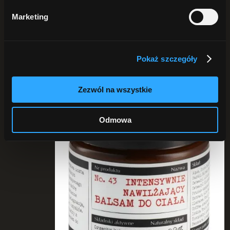
Pokaż
25 produktów
Pokaż
50 produktów
Marketing
Pokaż
75 produktów
Pokaż szczegóły
Zezwól na wszystkie
Odmowa