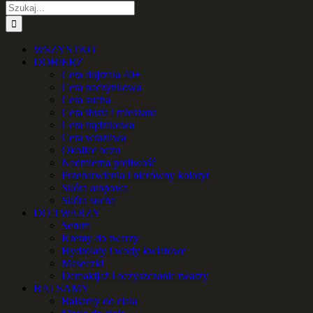
Szukaj
WSZYSTKO
DOBIERZ
Cera dojrzała 40+
Cera naczynkowa
Cera sucha
Cera tłusta i mieszana
Cera trądzikowa
Cera wrażliwa
Okolice oczu
Nadmierna potliwość
Przebarwienia i nierówny koloryt
Skóra atopowa
Skóra sucha
DO TWARZY
Serum
Kremy do twarzy
Hydrolaty i wody kwiatowe
Maseczki
Demakijaż i oczyszczanie twarzy
BALSAMY
Balsamy do ciała