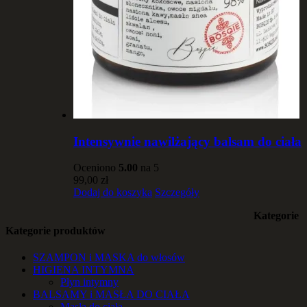
Intensywnie nawilżający balsam do ciała
Oceniono
5.00
na 5
99,00
zł
Dodaj do koszyka
Szczegóły
Kategorie
Kategorie produktów
SZAMPON i MASKA do włosów
HIGIENA INTYMNA
Płyn intymny
BALSAMY i MASŁA DO CIAŁA
Masła do ciała