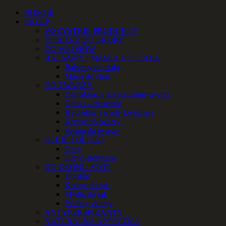
Przejdź
Facebook
Instagram
YouTube
Email
Telefon
BOSQIE
do
SKLEP
zawartości
WSZYSTKIE PRODUKTY
DOBIERZ DO SKÓRY
DO WŁOSÓW
BALSAMY i MASŁA DO CIAŁA
Balsamy do ciała
Masła do ciała
DO TWARZY
Demakijaż i oczyszczanie twarzy
Glinki – maseczki
Hydrolaty i wody kwiatowe
Kremy do twarzy
Serum do twarzy
OLEJE I OLEJKI
Oleje
Olejki eteryczne
DO DŁONI i STÓP
Do stóp
Kremy do rąk
Mydła do rąk
Peelingi do rąk
ANTYPERSPIRANTY
NATURALNA APTECZKA