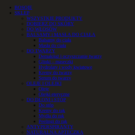
Przejdź
Facebook
Instagram
YouTube
Email
Telefon
BOSQIE
do
SKLEP
zawartości
WSZYSTKIE PRODUKTY
DOBIERZ DO SKÓRY
DO WŁOSÓW
BALSAMY i MASŁA DO CIAŁA
Balsamy do ciała
Masła do ciała
DO TWARZY
Demakijaż i oczyszczanie twarzy
Glinki – maseczki
Hydrolaty i wody kwiatowe
Kremy do twarzy
Serum do twarzy
OLEJE I OLEJKI
Oleje
Olejki eteryczne
DO DŁONI i STÓP
Do stóp
Kremy do rąk
Mydła do rąk
Peelingi do rąk
ANTYPERSPIRANTY
NATURALNA APTECZKA