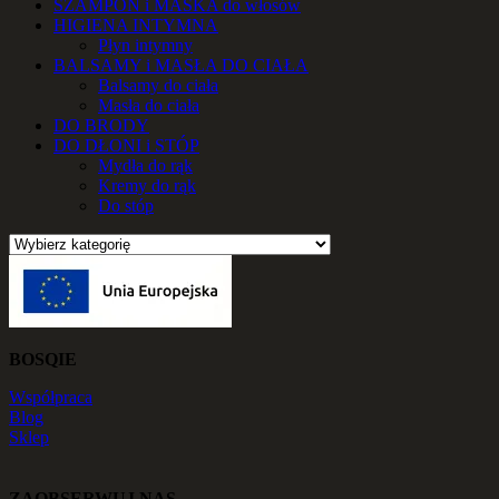
SZAMPON i MASKA do włosów
HIGIENA INTYMNA
Płyn intymny
BALSAMY i MASŁA DO CIAŁA
Balsamy do ciała
Masła do ciała
DO BRODY
DO DŁONI i STÓP
Mydła do rąk
Kremy do rąk
Do stóp
BOSQIE
Współpraca
Blog
Sklep
ZAOBSERWUJ NAS