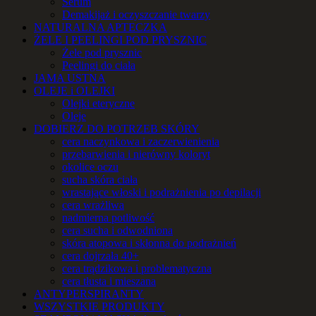
Serum
Demakijaż i oczyszczanie twarzy
NATURALNA APTECZKA
ŻELE I PEELINGI POD PRYSZNIC
Żele pod prysznic
Peelingi do ciała
JAMA USTNA
OLEJE i OLEJKI
Olejki eteryczne
Oleje
DOBIERZ DO POTRZEB SKÓRY
cera naczynkowa i zaczerwienienia
przebarwienia i nierówny koloryt
okolice oczu
sucha skóra ciała
wrastające włoski i podrażnienia po depilacji
cera wrażliwa
nadmierna potliwość
cera sucha i odwodniona
skóra atopowa i skłonna do podrażnień
cera dojrzała 40+
cera trądzikowa i problematyczna
cera tłusta i mieszana
ANTYPERSPIRANTY
WSZYSTKIE PRODUKTY