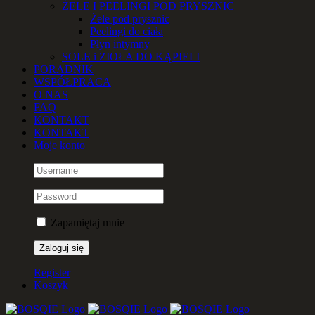
ŻELE I PEELINGI POD PRYSZNIC
Żele pod prysznic
Peelingi do ciała
Płyn intymny
SOLE i ZIOŁA DO KĄPIELI
PORADNIK
WSPÓŁPRACA
O NAS
FAQ
KONTAKT
KONTAKT
Moje konto
Zapamiętaj mnie
Register
Koszyk