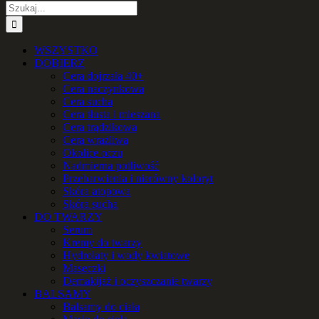
Szukaj
WSZYSTKO
DOBIERZ
Cera dojrzała 40+
Cera naczynkowa
Cera sucha
Cera tłusta i mieszana
Cera trądzikowa
Cera wrażliwa
Okolice oczu
Nadmierna potliwość
Przebarwienia i nierówny koloryt
Skóra atopowa
Skóra sucha
DO TWARZY
Serum
Kremy do twarzy
Hydrolaty i wody kwiatowe
Maseczki
Demakijaż i oczyszczanie twarzy
BALSAMY
Balsamy do ciała