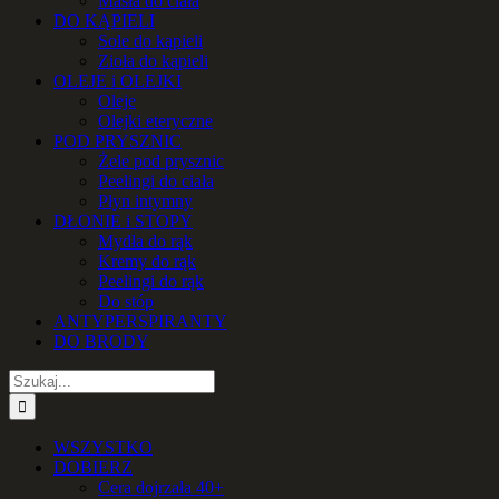
Masła do ciała
DO KĄPIELI
Sole do kąpieli
Zioła do kąpieli
OLEJE i OLEJKI
Oleje
Olejki eteryczne
POD PRYSZNIC
Żele pod prysznic
Peelingi do ciała
Płyn intymny
DŁONIE i STOPY
Mydła do rąk
Kremy do rąk
Peelingi do rąk
Do stóp
ANTYPERSPIRANTY
DO BRODY
Szukaj
WSZYSTKO
DOBIERZ
Cera dojrzała 40+