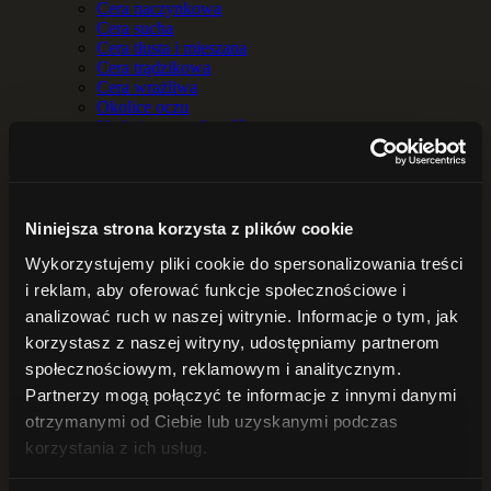
Cera naczynkowa
Cera sucha
Cera tłusta i mieszana
Cera trądzikowa
Cera wrażliwa
Okolice oczu
Nadmierna potliwość
Przebarwienia i nierówny koloryt
Skóra atopowa
Skóra sucha
DO TWARZY
Serum
Niniejsza strona korzysta z plików cookie
Kremy do twarzy
Wykorzystujemy pliki cookie do spersonalizowania treści
Hydrolaty i wody kwiatowe
Maseczki
i reklam, aby oferować funkcje społecznościowe i
Demakijaż i oczyszczanie twarzy
analizować ruch w naszej witrynie. Informacje o tym, jak
BALSAMY
korzystasz z naszej witryny, udostępniamy partnerom
Balsamy do ciała
Masła do ciała
społecznościowym, reklamowym i analitycznym.
DO KĄPIELI
Partnerzy mogą połączyć te informacje z innymi danymi
Sole do kąpieli
otrzymanymi od Ciebie lub uzyskanymi podczas
Zioła do kąpieli
OLEJE i OLEJKI
korzystania z ich usług.
Oleje
Olejki eteryczne