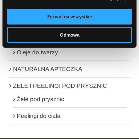
Glinki
Zezwól na wszystkie
Serum
Odmowa
Demakijaż i oczyszczanie twarzy
Oleje do twarzy
NATURALNA APTECZKA
ŻELE I PEELINGI POD PRYSZNIC
Żele pod prysznic
Peelingi do ciała