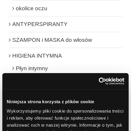
okolice oczu
ANTYPERSPIRANTY
SZAMPON i MASKA do włosów
HIGIENA INTYMNA
Płyn intymny
BALSAMY i MASŁA DO CIAŁA
Balsamy do ciała
Niniejsza strona korzysta z plików cookie
Wykorzystujemy pliki cookie do spersonalizowania treści
Masła do ciała
i reklam, aby oferować funkcje społecznościowe i
analizować ruch w naszej witrynie. Informacje o tym, jak
DO BRODY