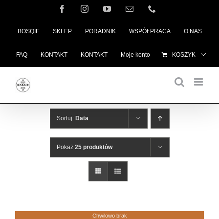
Przejdź
Facebook
Instagram
YouTube
Email
Telefon
do
BOSQIE
SKLEP
PORADNIK
WSPÓŁPRACA
O NAS
zawartości
FAQ
KONTAKT
KONTAKT
Moje konto
KOSZYK
Sortuj:
Data
Pokaż
25 produktów
Chwilowo brak