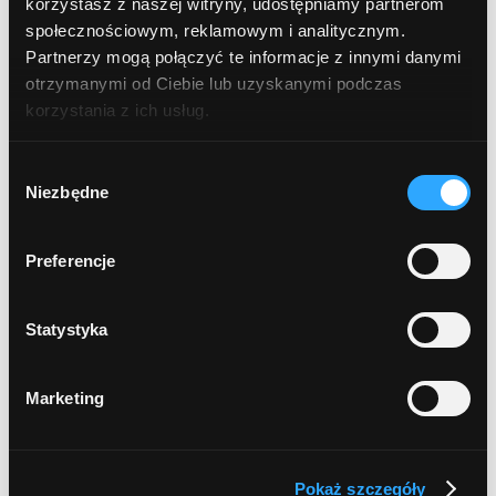
korzystasz z naszej witryny, udostępniamy partnerom
społecznościowym, reklamowym i analitycznym.
DO DŁONI i STÓP
Partnerzy mogą połączyć te informacje z innymi danymi
otrzymanymi od Ciebie lub uzyskanymi podczas
Mydła do rąk
korzystania z ich usług.
Kremy do rąk
Wybór
Niezbędne
zgody
Do stóp
Preferencje
SOLE i ZIOŁA DO KĄPIELI
Statystyka
DO TWARZY
Kremy do twarzy
Marketing
Hydrolaty i wody kwiatowe
Pokaż szczegóły