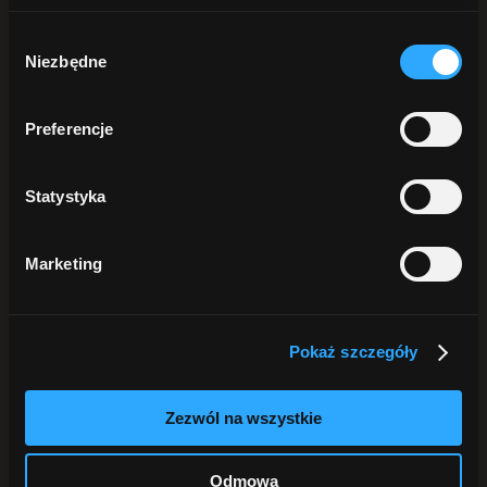
POD PRYSZNIC
Żele pod prysznic
Wybór
Peelingi do ciała
Niezbędne
zgody
Płyn intymny
DŁONIE i STOPY
Mydła do rąk
Kremy do rąk
Preferencje
Peelingi do rąk
Do stóp
ANTYPERSPIRANTY
Statystyka
DO BRODY
Szukaj
Marketing
Sortuj:
Data
Sortuj:
Nazwa
Sortuj:
Cena
Pokaż szczegóły
Sortuj:
Data
Sortuj:
Popularność
Sortuj:
Ocena
Zezwól na wszystkie
Pokaż
25 produktów
Odmowa