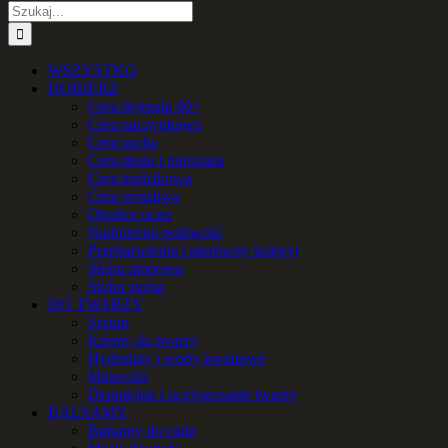
Szukaj
WSZYSTKO
DOBIERZ
Cera dojrzała 40+
Cera naczynkowa
Cera sucha
Cera tłusta i mieszana
Cera trądzikowa
Cera wrażliwa
Okolice oczu
Nadmierna potliwość
Przebarwienia i nierówny koloryt
Skóra atopowa
Skóra sucha
DO TWARZY
Serum
Kremy do twarzy
Hydrolaty i wody kwiatowe
Maseczki
Demakijaż i oczyszczanie twarzy
BALSAMY
Balsamy do ciała