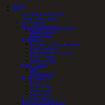
Przejdź
Facebook
Instagram
YouTube
Email
Telefon
BOSQIE
do
SKLEP
zawartości
WSZYSTKIE PRODUKTY
DOBIERZ DO SKÓRY
DO WŁOSÓW
BALSAMY i MASŁA DO CIAŁA
Balsamy do ciała
Masła do ciała
DO TWARZY
Demakijaż i oczyszczanie twarzy
Glinki – maseczki
Hydrolaty i wody kwiatowe
Kremy do twarzy
Serum do twarzy
OLEJE I OLEJKI
Oleje
Olejki eteryczne
DO DŁONI i STÓP
Do stóp
Kremy do rąk
Mydła do rąk
Peelingi do rąk
ANTYPERSPIRANTY
NATURALNA APTECZKA