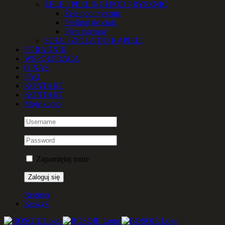
ŻELE I PEELINGI POD PRYSZNIC
Żele pod prysznic
Peelingi do ciała
Płyn intymny
SOLE i ZIOŁA DO KĄPIELI
PORADNIK
WSPÓŁPRACA
O NAS
FAQ
KONTAKT
KONTAKT
Moje konto
Zapamiętaj mnie
Register
Koszyk