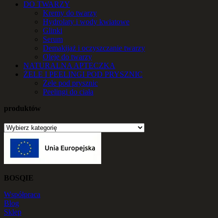
DO TWARZY
Kremy do twarzy
Hydrolaty i wody kwiatowe
Glinki
Serum
Demakijaż i oczyszczanie twarzy
Oleje do twarzy
NATURALNA APTECZKA
ŻELE I PEELINGI POD PRYSZNIC
Żele pod prysznic
Peelingi do ciała
produktów
BOSQIE
Współpraca
Blog
Sklep