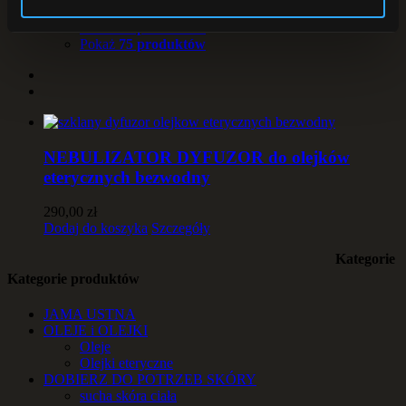
Pokaż
25 produktów
Pokaż
50 produktów
Pokaż
75 produktów
NEBULIZATOR DYFUZOR do olejków
eterycznych bezwodny
290,00
zł
Dodaj do koszyka
Szczegóły
Kategorie
Kategorie produktów
JAMA USTNA
OLEJE i OLEJKI
Oleje
Olejki eteryczne
DOBIERZ DO POTRZEB SKÓRY
sucha skóra ciała