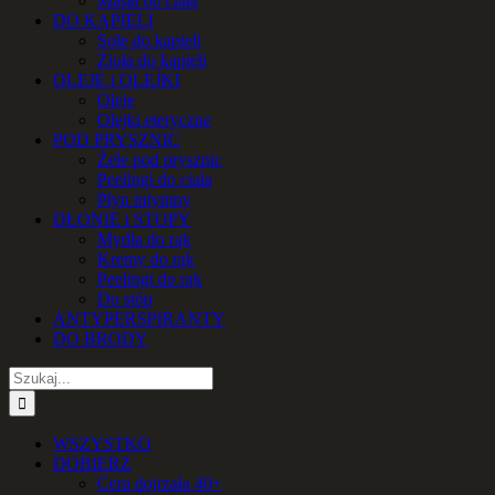
Masła do ciała
DO KĄPIELI
Sole do kąpieli
Zioła do kąpieli
OLEJE i OLEJKI
Oleje
Olejki eteryczne
POD PRYSZNIC
Żele pod prysznic
Peelingi do ciała
Płyn intymny
DŁONIE i STOPY
Mydła do rąk
Kremy do rąk
Peelingi do rąk
Do stóp
ANTYPERSPIRANTY
DO BRODY
Szukaj
WSZYSTKO
DOBIERZ
Cera dojrzała 40+