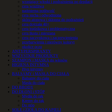
wrastające włoski i podrażnienia po depilacji
cera wrażliwa
nadmierna potliwość
cera sucha i odwodniona
skóra atopowa i skłonna do podrażnień
cera dojrzała 40+
cera trądzikowa i problematyczna
cera tłusta i mieszana
cera naczynkowa i zaczerwienienia
przebarwienia i nierówny koloryt
okolice oczu
ANTYPERSPIRANTY
WSZYSTKIE PRODUKTY
SZAMPON i MASKA do włosów
HIGIENA INTYMNA
Płyn intymny
BALSAMY i MASŁA DO CIAŁA
Balsamy do ciała
Masła do ciała
DO BRODY
DO DŁONI i STÓP
Mydła do rąk
Kremy do rąk
Do stóp
SOLE i ZIOŁA DO KĄPIELI