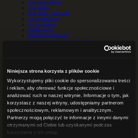
Cera naczynkowa
Cera sucha
Cera tłusta i mieszana
Cera trądzikowa
Cera wrażliwa
Okolice oczu
Nadmierna potliwość
Przebarwienia i nierówny koloryt
Skóra atopowa
Skóra sucha
DO TWARZY
Serum
Kremy do twarzy
Niniejsza strona korzysta z plików cookie
Hydrolaty i wody kwiatowe
Maseczki
Wykorzystujemy pliki cookie do spersonalizowania treści
Demakijaż i oczyszczanie twarzy
i reklam, aby oferować funkcje społecznościowe i
BALSAMY
analizować ruch w naszej witrynie. Informacje o tym, jak
Balsamy do ciała
Masła do ciała
korzystasz z naszej witryny, udostępniamy partnerom
DO KĄPIELI
społecznościowym, reklamowym i analitycznym.
Sole do kąpieli
Partnerzy mogą połączyć te informacje z innymi danymi
Zioła do kąpieli
OLEJE i OLEJKI
otrzymanymi od Ciebie lub uzyskanymi podczas
Oleje
korzystania z ich usług.
Olejki eteryczne