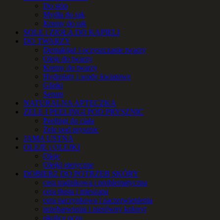
Do stóp
Mydła do rąk
Kremy do rąk
SOLE i ZIOŁA DO KĄPIELI
DO TWARZY
Demakijaż i oczyszczanie twarzy
Oleje do twarzy
Kremy do twarzy
Hydrolaty i wody kwiatowe
Glinki
Serum
NATURALNA APTECZKA
ŻELE I PEELINGI POD PRYSZNIC
Peelingi do ciała
Żele pod prysznic
JAMA USTNA
OLEJE i OLEJKI
Oleje
Olejki eteryczne
DOBIERZ DO POTRZEB SKÓRY
cera trądzikowa i problematyczna
cera tłusta i mieszana
cera naczynkowa i zaczerwienienia
przebarwienia i nierówny koloryt
okolice oczu