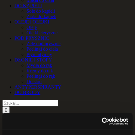
Masła do ciała
DO KĄPIELI
Sole do kąpieli
Zioła do kąpieli
OLEJE i OLEJKI
Oleje
Olejki eteryczne
POD PRYSZNIC
Żele pod prysznic
Peelingi do ciała
Płyn intymny
DŁONIE i STOPY
Mydła do rąk
Kremy do rąk
Peelingi do rąk
Do stóp
ANTYPERSPIRANTY
DO BRODY
Szukaj
WSZYSTKO
DOBIERZ
Cera dojrzała 40+