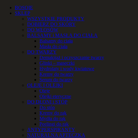
Przejdź
Facebook
Instagram
YouTube
Email
Telefon
BOSQIE
do
SKLEP
zawartości
WSZYSTKIE PRODUKTY
DOBIERZ DO SKÓRY
DO WŁOSÓW
BALSAMY i MASŁA DO CIAŁA
Balsamy do ciała
Masła do ciała
DO TWARZY
Demakijaż i oczyszczanie twarzy
Glinki – maseczki
Hydrolaty i wody kwiatowe
Kremy do twarzy
Serum do twarzy
OLEJE I OLEJKI
Oleje
Olejki eteryczne
DO DŁONI i STÓP
Do stóp
Kremy do rąk
Mydła do rąk
Peelingi do rąk
ANTYPERSPIRANTY
NATURALNA APTECZKA