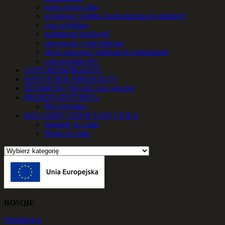
sucha skóra ciała
wrastające włoski i podrażnienia po depilacji
cera wrażliwa
nadmierna potliwość
cera sucha i odwodniona
skóra atopowa i skłonna do podrażnień
cera dojrzała 40+
ANTYPERSPIRANTY
WSZYSTKIE PRODUKTY
SZAMPON i MASKA do włosów
HIGIENA INTYMNA
Płyn intymny
BALSAMY i MASŁA DO CIAŁA
Balsamy do ciała
Masła do ciała
BOSQIE
Współpraca