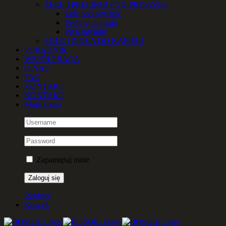
ŻELE I PEELINGI POD PRYSZNIC
Żele pod prysznic
Peelingi do ciała
Płyn intymny
SOLE i ZIOŁA DO KĄPIELI
PORADNIK
WSPÓŁPRACA
O NAS
FAQ
KONTAKT
KONTAKT
Moje konto
Zapamiętaj mnie
Register
Koszyk