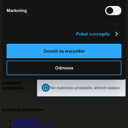
POD PRYSZNIC
Żele pod prysznic
Marketing
Peelingi do ciała
Płyn intymny
DŁONIE i STOPY
Mydła do rąk
Kremy do rąk
Pokaż szczegóły
Peelingi do rąk
Do stóp
ANTYPERSPIRANTY
Zezwól na wszystkie
DO BRODY
Szukaj
Odmowa
Kategorie
produktów
Nie znaleziono produktów, których szukasz.
Kategorie produktów
DO BRODY
DO DŁONI i STÓP