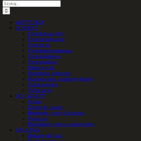
Szukaj
WSZYSTKO
DOBIERZ
Cera dojrzała 40+
Cera naczynkowa
Cera sucha
Cera tłusta i mieszana
Cera trądzikowa
Cera wrażliwa
Okolice oczu
Nadmierna potliwość
Przebarwienia i nierówny koloryt
Skóra atopowa
Skóra sucha
DO TWARZY
Serum
Kremy do twarzy
Hydrolaty i wody kwiatowe
Maseczki
Demakijaż i oczyszczanie twarzy
BALSAMY
Balsamy do ciała