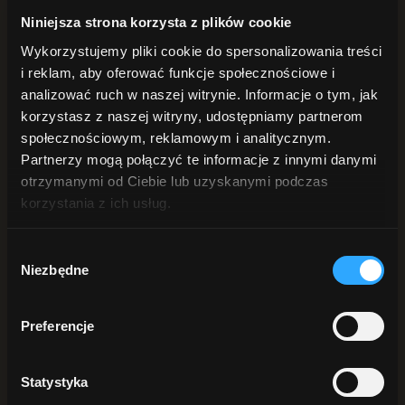
Cera naczynkowa
Niniejsza strona korzysta z plików cookie
Cera sucha
Cera tłusta i mieszana
Wykorzystujemy pliki cookie do spersonalizowania treści
Cera trądzikowa
Cera wrażliwa
i reklam, aby oferować funkcje społecznościowe i
Okolice oczu
analizować ruch w naszej witrynie. Informacje o tym, jak
Nadmierna potliwość
korzystasz z naszej witryny, udostępniamy partnerom
Przebarwienia i nierówny koloryt
Skóra atopowa
społecznościowym, reklamowym i analitycznym.
Skóra sucha
Partnerzy mogą połączyć te informacje z innymi danymi
DO TWARZY
otrzymanymi od Ciebie lub uzyskanymi podczas
Serum
Kremy do twarzy
korzystania z ich usług.
Hydrolaty i wody kwiatowe
Maseczki
Demakijaż i oczyszczanie twarzy
Wybór
BALSAMY
Niezbędne
zgody
Balsamy do ciała
Masła do ciała
DO KĄPIELI
Preferencje
Sole do kąpieli
Zioła do kąpieli
OLEJE i OLEJKI
Oleje
Statystyka
Olejki eteryczne