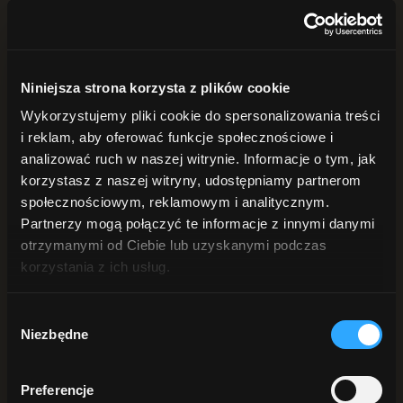
POD PRYSZNIC
Żele pod prysznic
Peelingi do ciała
Płyn intymny
DŁONIE i STOPY
Niniejsza strona korzysta z plików cookie
Mydła do rąk
Kremy do rąk
Wykorzystujemy pliki cookie do spersonalizowania treści
Peelingi do rąk
i reklam, aby oferować funkcje społecznościowe i
Do stóp
ANTYPERSPIRANTY
analizować ruch w naszej witrynie. Informacje o tym, jak
DO BRODY
korzystasz z naszej witryny, udostępniamy partnerom
Szukaj
społecznościowym, reklamowym i analitycznym.
Partnerzy mogą połączyć te informacje z innymi danymi
otrzymanymi od Ciebie lub uzyskanymi podczas
Sortuj:
Popularność
korzystania z ich usług.
Sortuj:
Nazwa
Sortuj:
Cena
Sortuj:
Data
Wybór
Sortuj:
Popularność
Niezbędne
Sortuj:
Ocena
zgody
Preferencje
Pokaż
25 produktów