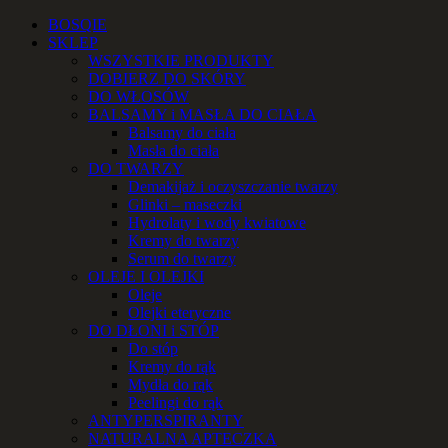
Przejdź
Facebook
Instagram
YouTube
Email
Telefon
BOSQIE
do
SKLEP
zawartości
WSZYSTKIE PRODUKTY
DOBIERZ DO SKÓRY
DO WŁOSÓW
BALSAMY i MASŁA DO CIAŁA
Balsamy do ciała
Masła do ciała
DO TWARZY
Demakijaż i oczyszczanie twarzy
Glinki – maseczki
Hydrolaty i wody kwiatowe
Kremy do twarzy
Serum do twarzy
OLEJE I OLEJKI
Oleje
Olejki eteryczne
DO DŁONI i STÓP
Do stóp
Kremy do rąk
Mydła do rąk
Peelingi do rąk
ANTYPERSPIRANTY
NATURALNA APTECZKA