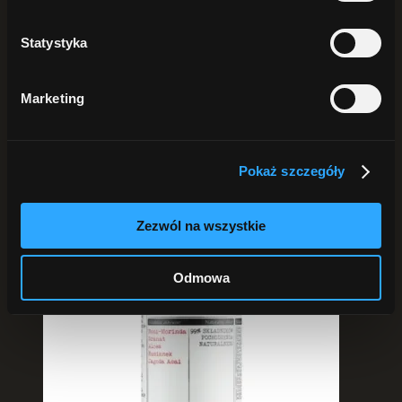
Pokaż
25 produktów
Pokaż
50 produktów
Statystyka
Pokaż
75 produktów
Marketing
Pokaż szczegóły
Zezwól na wszystkie
Odmowa