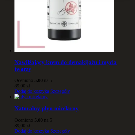
Nawilżający krem do demakijażu i mycia
twarzy
Oceniono
5.00
na 5
89,00
zł
Dodaj do koszyka
Szczegóły
Naturalny płyn micelarny
Oceniono
5.00
na 5
89,00
zł
Dodaj do koszyka
Szczegóły