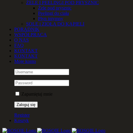
ŻELE I PEELINGI POD PRYSZNIC
Żele pod prysznic
Peelingi do ciała
Płyn intymny
SOLE i ZIOŁA DO KĄPIELI
PORADNIK
WSPÓŁPRACA
O NAS
FAQ
KONTAKT
KONTAKT
Moje konto
Zapamiętaj mnie
Register
Koszyk