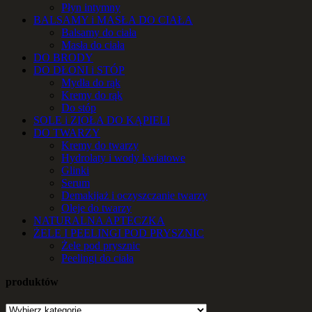
Płyn intymny
BALSAMY i MASŁA DO CIAŁA
Balsamy do ciała
Masła do ciała
DO BRODY
DO DŁONI i STÓP
Mydła do rąk
Kremy do rąk
Do stóp
SOLE i ZIOŁA DO KĄPIELI
DO TWARZY
Kremy do twarzy
Hydrolaty i wody kwiatowe
Glinki
Serum
Demakijaż i oczyszczanie twarzy
Oleje do twarzy
NATURALNA APTECZKA
ŻELE I PEELINGI POD PRYSZNIC
Żele pod prysznic
Peelingi do ciała
produktów