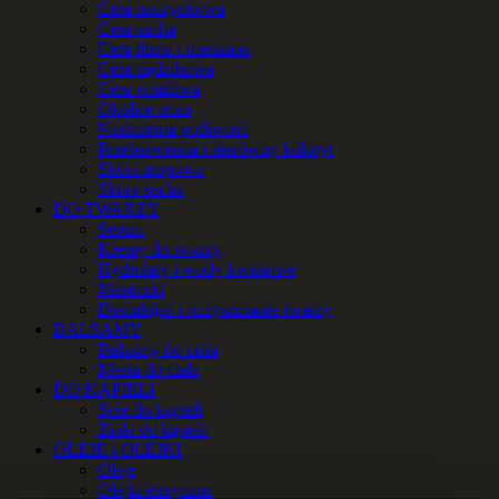
Cera naczynkowa
Cera sucha
Cera tłusta i mieszana
Cera trądzikowa
Cera wrażliwa
Okolice oczu
Nadmierna potliwość
Przebarwienia i nierówny koloryt
Skóra atopowa
Skóra sucha
DO TWARZY
Serum
Kremy do twarzy
Hydrolaty i wody kwiatowe
Maseczki
Demakijaż i oczyszczanie twarzy
BALSAMY
Balsamy do ciała
Masła do ciała
DO KĄPIELI
Sole do kąpieli
Zioła do kąpieli
OLEJE i OLEJKI
Oleje
Olejki eteryczne