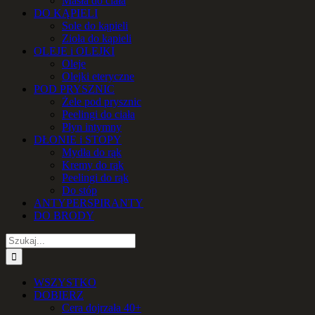
Masła do ciała
DO KĄPIELI
Sole do kąpieli
Zioła do kąpieli
OLEJE i OLEJKI
Oleje
Olejki eteryczne
POD PRYSZNIC
Żele pod prysznic
Peelingi do ciała
Płyn intymny
DŁONIE i STOPY
Mydła do rąk
Kremy do rąk
Peelingi do rąk
Do stóp
ANTYPERSPIRANTY
DO BRODY
Szukaj
WSZYSTKO
DOBIERZ
Cera dojrzała 40+