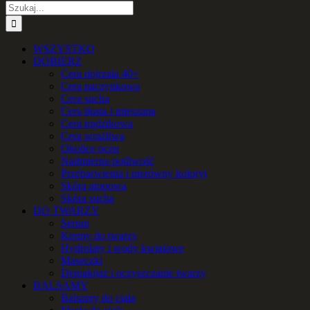
Szukaj
WSZYSTKO
DOBIERZ
Cera dojrzała 40+
Cera naczynkowa
Cera sucha
Cera tłusta i mieszana
Cera trądzikowa
Cera wrażliwa
Okolice oczu
Nadmierna potliwość
Przebarwienia i nierówny koloryt
Skóra atopowa
Skóra sucha
DO TWARZY
Serum
Kremy do twarzy
Hydrolaty i wody kwiatowe
Maseczki
Demakijaż i oczyszczanie twarzy
BALSAMY
Balsamy do ciała