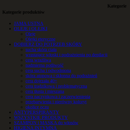
Kategorie
Kategorie produktów
JAMA USTNA
OLEJE i OLEJKI
Oleje
Olejki eteryczne
DOBIERZ DO POTRZEB SKÓRY
sucha skóra ciała
wrastające włoski i podrażnienia po depilacji
cera wrażliwa
nadmierna potliwość
cera sucha i odwodniona
skóra atopowa i skłonna do podrażnień
cera dojrzała 40+
cera trądzikowa i problematyczna
cera tłusta i mieszana
cera naczynkowa i zaczerwienienia
przebarwienia i nierówny koloryt
okolice oczu
ANTYPERSPIRANTY
WSZYSTKIE PRODUKTY
SZAMPON i MASKA do włosów
HIGIENA INTYMNA