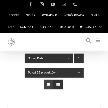
Przejdź
Facebook
Instagram
YouTube
Email
Telefon
do
BOSQIE
SKLEP
PORADNIK
WSPÓŁPRACA
O NAS
zawartości
FAQ
KONTAKT
KONTAKT
Moje konto
KOSZYK
Sortuj:
Data
Pokaż
25 produktów