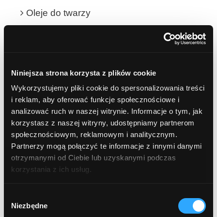
Oleje do twarzy
Kremy do twarzy
Hydrolaty i wody kwiatowe
Niniejsza strona korzysta z plików cookie
Wykorzystujemy pliki cookie do spersonalizowania treści
NATURALNA APTECZKA
i reklam, aby oferować funkcje społecznościowe i
analizować ruch w naszej witrynie. Informacje o tym, jak
ŻELE I PEELINGI POD PRYSZNIC
korzystasz z naszej witryny, udostępniamy partnerom
społecznościowym, reklamowym i analitycznym.
Żele pod prysznic
Partnerzy mogą połączyć te informacje z innymi danymi
otrzymanymi od Ciebie lub uzyskanymi podczas
Peelingi do ciała
korzystania z ich usług.
JAMA USTNA
Wybór
Niezbędne
zgody
OLEJE i OLEJKI