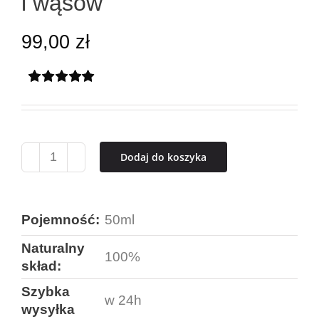
i wąsów
99,00
zł
Oceniony
1
5.00
na 5 na
podstawie
oceny
klienta
Dodaj do koszyka
ilość
Olejek
do
Pojemność:
50ml
pielęgnacji
Naturalny
100%
brody
skład:
i
Szybka
w 24h
wąsów
wysyłka