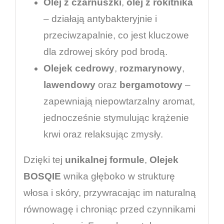
Olej z czarnuszki
,
olej z rokitnika
– działają antybakteryjnie i
przeciwzapalnie, co jest kluczowe
dla zdrowej skóry pod brodą.
Olejek cedrowy
,
rozmarynowy
,
lawendowy
oraz
bergamotowy
–
zapewniają niepowtarzalny aromat,
jednocześnie stymulując krążenie
krwi oraz relaksując zmysły.
Dzięki tej
unikalnej formule
,
Olejek
BOSQIE
wnika głęboko w strukturę
włosa i skóry, przywracając im naturalną
równowagę i chroniąc przed czynnikami