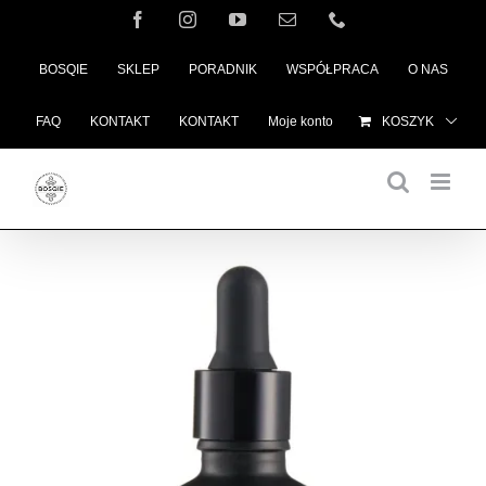
Przejdź
Facebook
Instagram
YouTube
Email
Telefon
do
BOSQIE
SKLEP
PORADNIK
WSPÓŁPRACA
O NAS
zawartości
FAQ
KONTAKT
KONTAKT
Moje konto
KOSZYK