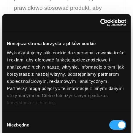
prawidłowo stosować produkt, aby
cieszyć się pełnią jego właściwości:
Krok 1: Dokładne
Niniejsza strona korzysta z plików cookie
oczyszczenie
Wykorzystujemy pliki cookie do spersonalizowania treści
i reklam, aby oferować funkcje społecznościowe i
Przed nałożeniem olejku, zadbaj o
analizować ruch w naszej witrynie. Informacje o tym, jak
korzystasz z naszej witryny, udostępniamy partnerom
odpowiednią higienę swojej brody i
społecznościowym, reklamowym i analitycznym.
wąsów:
Partnerzy mogą połączyć te informacje z innymi danymi
otrzymanymi od Ciebie lub uzyskanymi podczas
Umyj brodę delikatnym szamponem
korzystania z ich usług.
lub mydłem przeznaczonym do
Wybór
pielęgnacji brody.
Niezbędne
zgody
Dokładnie spłucz, a następnie