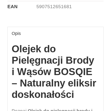
EAN
5907512651681
Opis
Olejek do
Pielęgnacji Brody
i Wąsów BOSQIE
– Naturalny eliksir
doskonałości
Poznaj
Olejek do pielęgnacji brody i