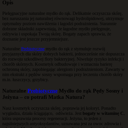
Opis
Pielęgnacyjne naturalne mydło do rąk. Delikatnie oczyszcza skórę,
bez naruszania jej naturalnej równowagi hydrolipidowej, utrzymuje
optymalny poziom nawilżenia i łagodzi podrażnienia. Starannie
dobrane składniki zapewniają, że łagodne mydło pielęgnuje,
odżywia i uspokaja Twoją skórę. Bogaty zapach sprawia, że
doznanie jest jeszcze przyjemniejsze.
Naturalne
Prebiotyczne
mydło do rąk z stymuluje rozwój
przyjaznych dla skóry dobrych bakterii, jednocześnie nie dopuszcza
do rozwoju szkodliwej flory bakteryjnej. Niweluje ryzyko infekcji i
chorób skórnych. Kosmetyk odbudowuje i wzmacnia barierę
ochronną skóry, zapobiegając alergiom i podrażnieniom. Zawarty w
nim ekstrakt z pędów sosny wspomaga przy leczeniu chorób skóry
m.in. łuszczycy, grzybicy.
Naturalne
Prebiotyczne
Mydło do rąk Pędy Sosny i
Jeżyna – co potrafi Matka Natura?
Nasz kosmetyk oczyszcza skórę, poprawia jej koloryt. Ponadto
wygładza, działa ściągająco, odświeża. Jest
bogaty w witaminę C
,
która usprawnia procesy regeneracji. Jeżyna, to jeden z
najsilniejszych antyoksydantów, uznawana jest za owoc zdrowia i