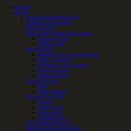
Przejdź
Facebook
Instagram
YouTube
Email
Telefon
BOSQIE
do
SKLEP
zawartości
WSZYSTKIE PRODUKTY
DOBIERZ DO SKÓRY
DO WŁOSÓW
BALSAMY i MASŁA DO CIAŁA
Balsamy do ciała
Masła do ciała
DO TWARZY
Demakijaż i oczyszczanie twarzy
Glinki – maseczki
Hydrolaty i wody kwiatowe
Kremy do twarzy
Serum do twarzy
OLEJE I OLEJKI
Oleje
Olejki eteryczne
DO DŁONI i STÓP
Do stóp
Kremy do rąk
Mydła do rąk
Peelingi do rąk
ANTYPERSPIRANTY
NATURALNA APTECZKA