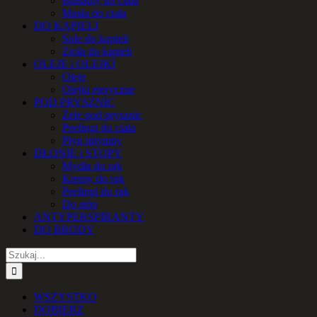
Balsamy do ciała
Masła do ciała
DO KĄPIELI
Sole do kąpieli
Zioła do kąpieli
OLEJE i OLEJKI
Oleje
Olejki eteryczne
POD PRYSZNIC
Żele pod prysznic
Peelingi do ciała
Płyn intymny
DŁONIE i STOPY
Mydła do rąk
Kremy do rąk
Peelingi do rąk
Do stóp
ANTYPERSPIRANTY
DO BRODY
Szukaj
WSZYSTKO
DOBIERZ