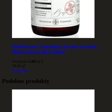
Prebiotyczny Naturalny Żel pod prysznic –
Pieprz i Kora dębu 500ml
Oceniono
5.00
na 5
79,00
zł
Szczegóły
Podobne produkty