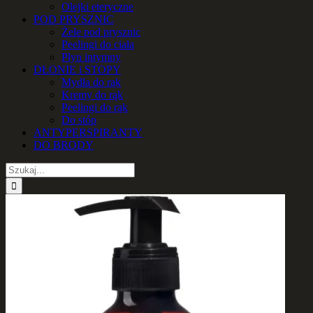
Olejki eteryczne
POD PRYSZNIC
Żele pod prysznic
Peelingi do ciała
Płyn intymny
DŁONIE i STOPY
Mydła do rąk
Kremy do rąk
Peelingi do rąk
Do stóp
ANTYPERSPIRANTY
DO BRODY
Szukaj