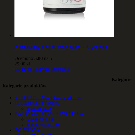
Naturalny olejek eteryczny – Cytryna
Oceniono
5.00
na 5
29,00
zł
Dodaj do koszyka
Szczegóły
Kategorie
Kategorie produktów
SZAMPON i MASKA do włosów
HIGIENA INTYMNA
Płyn intymny
BALSAMY i MASŁA DO CIAŁA
Masła do ciała
Balsamy do ciała
DO BRODY