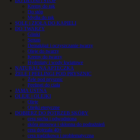
DO DŁONI i STÓP
Kremy do rąk
Do stóp
Mydła do rąk
SOLE i ZIOŁA DO KĄPIELI
DO TWARZY
Glinki
Serum
Demakijaż i oczyszczanie twarzy
Oleje do twarzy
Kremy do twarzy
Hydrolaty i wody kwiatowe
NATURALNA APTECZKA
ŻELE I PEELINGI POD PRYSZNIC
Żele pod prysznic
Peelingi do ciała
JAMA USTNA
OLEJE i OLEJKI
Oleje
Olejki eteryczne
DOBIERZ DO POTRZEB SKÓRY
cera sucha i odwodniona
skóra atopowa i skłonna do podrażnień
cera dojrzała 40+
cera trądzikowa i problematyczna