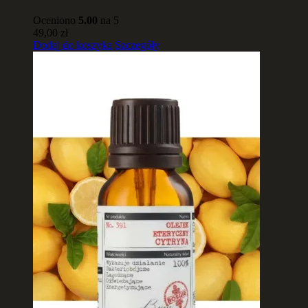
Oceniono
5.00
na 5
49,00
zł
Dodaj do koszyka
Szczegóły