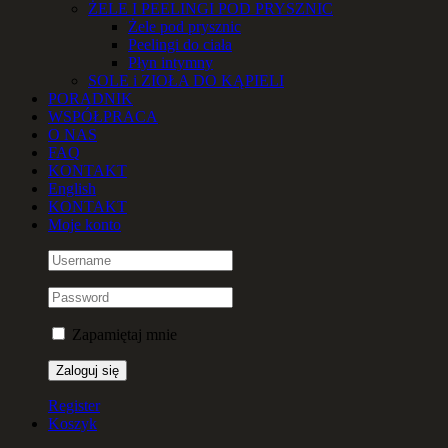
ŻELE I PEELINGI POD PRYSZNIC
Żele pod prysznic
Peelingi do ciała
Płyn intymny
SOLE i ZIOŁA DO KĄPIELI
PORADNIK
WSPÓŁPRACA
O NAS
FAQ
KONTAKT
English
KONTAKT
Moje konto
Zapamiętaj mnie
Register
Koszyk