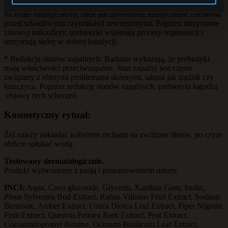
* Regulacja funkcji skóry: Prebiotyki mają zdolność do wpływania
na różne funkcje skóry, takie jak nawilżenie, elastyczność i ochrona
przed szkodliwymi czynnikami zewnętrznymi. Poprzez utrzymanie
zdrowej mikroflory, prebiotyki wspierają procesy regeneracji i
utrzymują skórę w dobrej kondycji.
* Redukcja stanów zapalnych: Badania wykazują, że prebiotyki
mają właściwości przeciwzapalne. Stan zapalny jest często
związany z różnymi problemami skórnymi, takimi jak trądzik czy
łuszczyca. Poprzez redukcję stanów zapalnych, prebiotyki łagodzą
objawy tych schorzeń.
Kosmetyczny rytuał:
Żel należy nakładać kolistymi ruchami na zwilżone dłonie, po czym
obficie spłukać wodą.
Testowany dermatologicznie.
Produkt wytworzony z pasją i poszanowaniem natury.
INCI:
Aqua, Coco glucoside, Glycerin, Xanthan Gum, Inulin,
Pinus Sylvestris Bud Extract, Rubus Villosus Fruit Extract, Sodium
Benzoate, Amber Extract, Urtica Dioica Leaf Extract, Piper Nigrum
Fruit Extract, Quercus Petraea Bark Extract, Peat Extract,
Cocoamidopropyl Betaine, Ocimum Basilicum Leaf Extract,