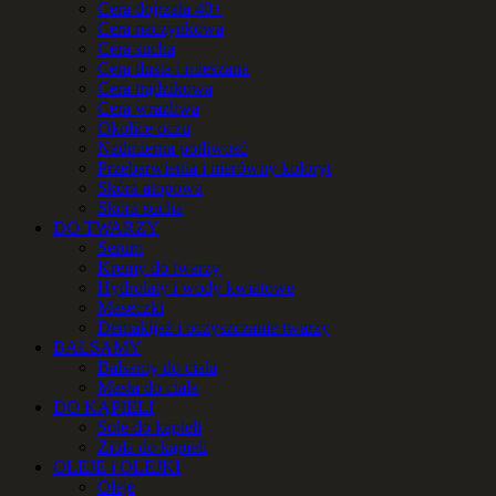
Cera dojrzała 40+
Cera naczynkowa
Cera sucha
Cera tłusta i mieszana
Cera trądzikowa
Cera wrażliwa
Okolice oczu
Nadmierna potliwość
Przebarwienia i nierówny koloryt
Skóra atopowa
Skóra sucha
DO TWARZY
Serum
Kremy do twarzy
Hydrolaty i wody kwiatowe
Maseczki
Demakijaż i oczyszczanie twarzy
BALSAMY
Balsamy do ciała
Masła do ciała
DO KĄPIELI
Sole do kąpieli
Zioła do kąpieli
OLEJE i OLEJKI
Oleje