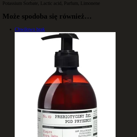
Potassium Sorbate, Lactic acid, Parfum, Limonene
Może spodoba się również…
Chwilowo brak