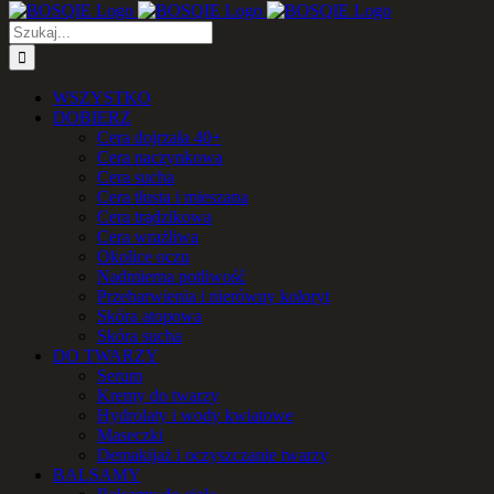
Szukaj
WSZYSTKO
DOBIERZ
Cera dojrzała 40+
Cera naczynkowa
Cera sucha
Cera tłusta i mieszana
Cera trądzikowa
Cera wrażliwa
Okolice oczu
Nadmierna potliwość
Przebarwienia i nierówny koloryt
Skóra atopowa
Skóra sucha
DO TWARZY
Serum
Kremy do twarzy
Hydrolaty i wody kwiatowe
Maseczki
Demakijaż i oczyszczanie twarzy
BALSAMY