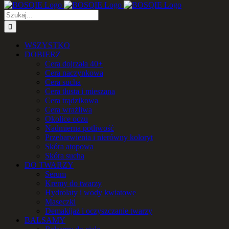
Szukaj
WSZYSTKO
DOBIERZ
Cera dojrzała 40+
Cera naczynkowa
Cera sucha
Cera tłusta i mieszana
Cera trądzikowa
Cera wrażliwa
Okolice oczu
Nadmierna potliwość
Przebarwienia i nierówny koloryt
Skóra atopowa
Skóra sucha
DO TWARZY
Serum
Kremy do twarzy
Hydrolaty i wody kwiatowe
Maseczki
Demakijaż i oczyszczanie twarzy
BALSAMY