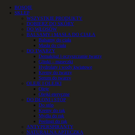
Przejdź
Facebook
Instagram
YouTube
Email
Telefon
BOSQIE
do
SKLEP
zawartości
WSZYSTKIE PRODUKTY
DOBIERZ DO SKÓRY
DO WŁOSÓW
BALSAMY i MASŁA DO CIAŁA
Balsamy do ciała
Masła do ciała
DO TWARZY
Demakijaż i oczyszczanie twarzy
Glinki – maseczki
Hydrolaty i wody kwiatowe
Kremy do twarzy
Serum do twarzy
OLEJE I OLEJKI
Oleje
Olejki eteryczne
DO DŁONI i STÓP
Do stóp
Kremy do rąk
Mydła do rąk
Peelingi do rąk
ANTYPERSPIRANTY
NATURALNA APTECZKA