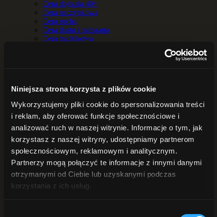
Cera dojrzała 40+
Cera naczynkowa
Cera sucha
Cera tłusta i mieszana
Cera trądzikowa
Cera wrażliwa
Okolice oczu
Nadmierna potliwość
Przebarwienia i nierówny koloryt
Skóra atopowa
Niniejsza strona korzysta z plików cookie
Skóra sucha
DO TWARZY
Wykorzystujemy pliki cookie do spersonalizowania treści
Serum
i reklam, aby oferować funkcje społecznościowe i
Kremy do twarzy
Hydrolaty i wody kwiatowe
analizować ruch w naszej witrynie. Informacje o tym, jak
Maseczki
korzystasz z naszej witryny, udostępniamy partnerom
Demakijaż i oczyszczanie twarzy
społecznościowym, reklamowym i analitycznym.
BALSAMY
Balsamy do ciała
Partnerzy mogą połączyć te informacje z innymi danymi
Masła do ciała
otrzymanymi od Ciebie lub uzyskanymi podczas
DO KĄPIELI
korzystania z ich usług.
Sole do kąpieli
Zioła do kąpieli
OLEJE i OLEJKI
Wybór
Oleje