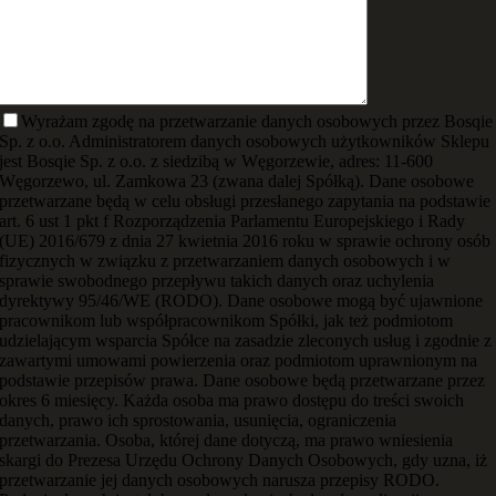
Wyrażam zgodę na przetwarzanie danych osobowych przez Bosqie
Sp. z o.o. Administratorem danych osobowych użytkowników Sklepu
jest Bosqie Sp. z o.o. z siedzibą w Węgorzewie, adres: 11-600
Węgorzewo, ul. Zamkowa 23 (zwana dalej Spółką). Dane osobowe
przetwarzane będą w celu obsługi przesłanego zapytania na podstawie
art. 6 ust 1 pkt f Rozporządzenia Parlamentu Europejskiego i Rady
(UE) 2016/679 z dnia 27 kwietnia 2016 roku w sprawie ochrony osób
fizycznych w związku z przetwarzaniem danych osobowych i w
sprawie swobodnego przepływu takich danych oraz uchylenia
dyrektywy 95/46/WE (RODO). Dane osobowe mogą być ujawnione
pracownikom lub współpracownikom Spółki, jak też podmiotom
udzielającym wsparcia Spółce na zasadzie zleconych usług i zgodnie z
zawartymi umowami powierzenia oraz podmiotom uprawnionym na
podstawie przepisów prawa. Dane osobowe będą przetwarzane przez
okres 6 miesięcy. Każda osoba ma prawo dostępu do treści swoich
danych, prawo ich sprostowania, usunięcia, ograniczenia
przetwarzania. Osoba, której dane dotyczą, ma prawo wniesienia
skargi do Prezesa Urzędu Ochrony Danych Osobowych, gdy uzna, iż
przetwarzanie jej danych osobowych narusza przepisy RODO.