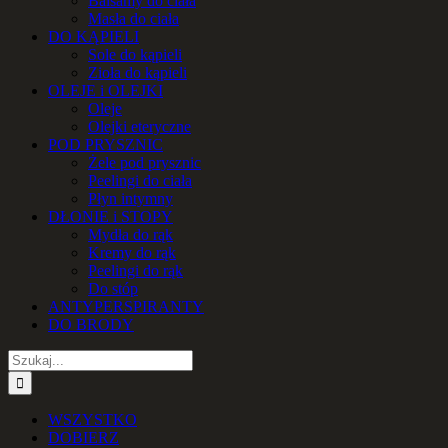
Balsamy do ciała
Masła do ciała
DO KĄPIELI
Sole do kąpieli
Zioła do kąpieli
OLEJE i OLEJKI
Oleje
Olejki eteryczne
POD PRYSZNIC
Żele pod prysznic
Peelingi do ciała
Płyn intymny
DŁONIE i STOPY
Mydła do rąk
Kremy do rąk
Peelingi do rąk
Do stóp
ANTYPERSPIRANTY
DO BRODY
Szukaj
WSZYSTKO
DOBIERZ