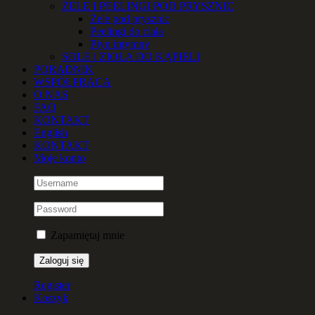
ŻELE I PEELINGI POD PRYSZNIC
Żele pod prysznic
Peelingi do ciała
Płyn intymny
SOLE i ZIOŁA DO KĄPIELI
PORADNIK
WSPÓŁPRACA
O NAS
FAQ
KONTAKT
English
KONTAKT
Moje konto
Zapamiętaj mnie
Register
Koszyk